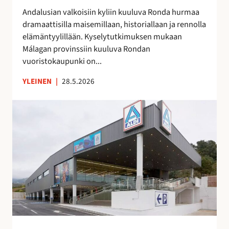
n
e
Andalusian valkoisiin kyliin kuuluva Ronda hurmaa
p
s
dramaattisilla maisemillaan, historiallaan ja rennolla
a
u
elämäntyylillään. Kyselytutkimuksen mukaan
i
o
Málagan provinssiin kuuluva Rondan
k
r
vuoristokaupunki on...
k
i
a
YLEINEN
|
28.5.2026
t
t
A
a
l
a
d
”
i
a
v
a
s
i
F
u