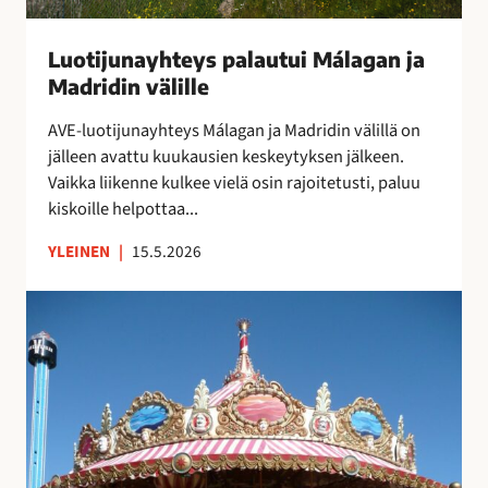
h
t
e
Luotijunayhteys palautui Málagan ja
y
Madridin välille
s
AVE-luotijunayhteys Málagan ja Madridin välillä on
p
jälleen avattu kuukausien keskeytyksen jälkeen.
a
Vaikka liikenne kulkee vielä osin rajoitetusti, paluu
l
kiskoille helpottaa...
a
u
YLEINEN
|
15.5.2026
t
u
R
i
a
M
k
á
a
l
s
a
t
g
e
a
t