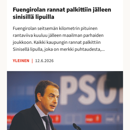
a
i
Fuengirolan rannat palkittiin jälleen
n
l
sinisillä lipuilla
n
l
a
e
Fuengirolan seitsemän kilometrin pituinen
t
u
rantaviiva kuuluu jälleen maailman parhaiden
p
u
joukkoon. Kaikki kaupungin rannat palkittiin
a
d
Sinisellä lipulla, joka on merkki puhtaudesta,...
l
e
k
YLEINEN
|
12.6.2026
n
i
l
t
E
a
t
s
i
i
p
s
i
a
t
n
n
a
j
j
y
ä
a
h
l
n
t
l