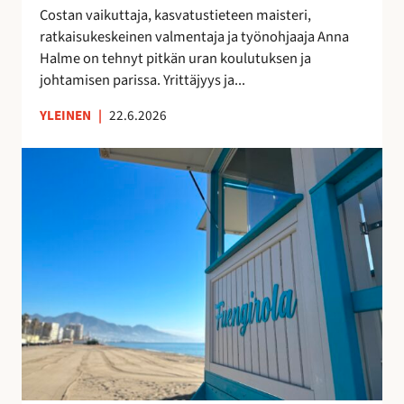
l
n
Costan vaikuttaja, kasvatustieteen maisteri,
e
n
ratkaisukeskeinen valmentaja ja työnohjaaja Anna
m
i
Halme on tehnyt pitkän uran koulutuksen ja
a
k
johtamisen parissa. Yrittäjyys ja...
n
o
YLEINEN
|
22.6.2026
a
n
s
F
u
u
o
e
m
n
a
g
l
i
a
r
i
o
s
l
n
a
a
n
i
r
s