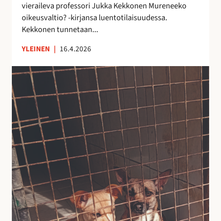
t
vieraileva professori Jukka Kekkonen Mureneeko
e
oikeusvaltio? -kirjansa luentotilaisuudessa.
l
Kekkonen tunnetaan...
e
YLEINEN
|
16.4.2026
e
d
R
e
e
m
s
o
c
k
u
r
e
a
k
t
o
i
i
a
r
n
i
m
e
u
n
r