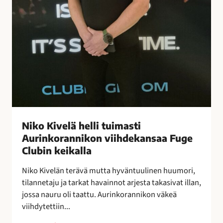
l
i
t
u
i
m
a
s
t
i
A
Niko Kivelä helli tuimasti
u
Aurinkorannikon viihdekansaa Fuge
r
Clubin keikalla
i
n
Niko Kivelän terävä mutta hyväntuulinen huumori,
k
tilannetaju ja tarkat havainnot arjesta takasivat illan,
o
jossa nauru oli taattu. Aurinkorannikon väkeä
r
viihdytettiin...
a