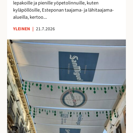
lepakoille ja pienille yöpetolinnuille, kuten
u
kyläpöllösille, Esteponan taajama- ja lähitaajama-
o
alueilla, kertoo...
n
n
YLEINEN
|
21.7.2026
o
l
K
l
a
i
t
s
u
i
j
n
e
k
n
e
v
i
a
n
r
o
j
i
o
n
s