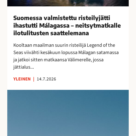
l
m
i
Suomessa valmistettu risteilyjätti
s
ihastutti Málagassa – neitsytmatkalle
t
ilotulitusten saattelemana
e
t
Kooltaan maailman suurin risteilijä Legend of the
t
Seas viivähti kesäkuun lopussa Málagan satamassa
u
ja jatkoi sitten matkaansa Välimerelle, jossa
r
jättialus...
i
YLEINEN
|
14.7.2026
s
t
S
e
u
i
j
l
u
y
v
j
a
ä