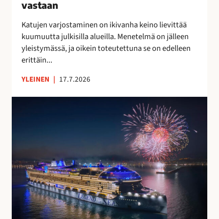
vastaan
s
t
Katujen varjostaminen on ikivanha keino lievittää
a
kuumuutta julkisilla alueilla. Menetelmä on jälleen
a
yleistymässä, ja oikein toteutettuna se on edelleen
n
erittäin...
YLEINEN
|
17.7.2026
S
u
o
m
e
s
s
a
v
a