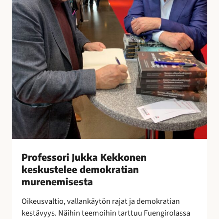
J
m
u
i
k
s
k
t
a
a
K
e
k
k
o
n
e
n
k
Professori Jukka Kekkonen
e
keskustelee demokratian
s
murenemisesta
k
u
Oikeusvaltio, vallankäytön rajat ja demokratian
s
kestävyys. Näihin teemoihin tarttuu Fuengirolassa