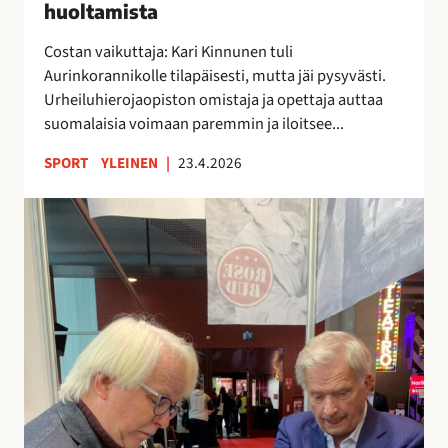
F
huoltamista
l
u
i
Costan vaikuttaja: Kari Kinnunen tuli
e
v
Aurinkorannikolle tilapäisesti, mutta jäi pysyvästi.
n
a
Urheiluhierojaopiston omistaja ja opettaja auttaa
g
a
suomalaisia voimaan paremmin ja iloitsee...
i
t
r
i
SPORT
YLEINEN
|
23.4.2026
o
i
l
k
P
a
e
r
s
h
o
s
o
f
a
n
e
h
s
u
s
o
o
l
r
t
i
a