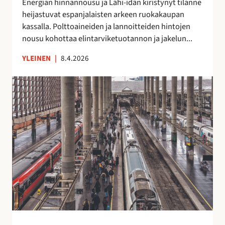
Energian hinnannousu ja Lähi-idän kiristynyt tilanne
j
heijastuvat espanjalaisten arkeen ruokakaupan
u
kassalla. Polttoaineiden ja lannoitteiden hintojen
u
nousu kohottaa elintarviketuotannon ja jakelun...
n
l
YLEINEN
|
8.4.2026
i
s
M
ä
á
ä
l
h
a
i
g
n
a
t
-
a
M
p
a
a
d
i
r
n
i
e