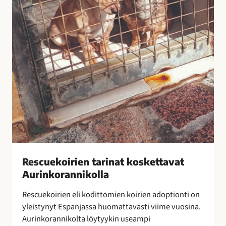
t
e
a
n
r
e
i
m
n
i
a
s
t
e
k
s
o
t
s
a
k
e
t
Rescuekoirien tarinat koskettavat
t
Aurinkorannikolla
a
v
Rescuekoirien eli kodittomien koirien adoptionti on
a
yleistynyt Espanjassa huomattavasti viime vuosina.
t
Aurinkorannikolta löytyykin useampi
A