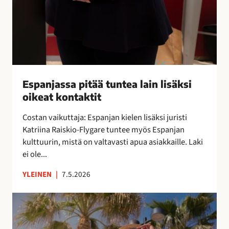
n
u
t
g
e
e
a
C
l
l
a
u
i
Espanjassa pitää tuntea lain lisäksi
b
n
oikeat kontaktit
i
l
n
i
Costan vaikuttaja: Espanjan kielen lisäksi juristi
k
s
Katriina Raiskio-Flygare tuntee myös Espanjan
e
ä
kulttuurin, mistä on valtavasti apua asiakkaille. Laki
i
k
ei ole...
k
s
a
YLEINEN
|
7.5.2026
i
l
o
l
K
i
a
y
k
l
e