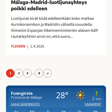
d
Málaga-Madrid-luotijunayhteys
i
-
poikki edelleen
t
l
a
Luotijunat eivät kiidä edelleenkään koko matkaa
u
Aurinkorannikon ja Madridin välisellä osuudella.
o
Viimeisin Espanjan liikenneministeriön alaisen Adif-
t
rautatieyhtiön arvio on, että suora...
i
j
YLEINEN
|
1.4.2026
u
n
a
y
h
Seuraava
…
1
2
3
8
sivu
t
e
y
s
p
o