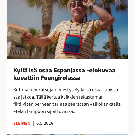
l
a
ä
t
i
k
s
o
ä
n
o
t
s
a
a
k
a
t
E
Kyllä isä osaa Espanjassa -elokuvaa
i
s
kuvattiin Fuengirolassa
t
p
Kotimainen katsojamenestys Kyllä isä osaa Lapissa
a
saa jatkoa. Tällä kertaa kaikkien rakastaman
n
fiktiivisen perheen tarinaa seurataan valkokankaalla
j
etelän lämpöön sijoittuvassa...
a
s
YLEINEN
|
6.5.2026
s
a