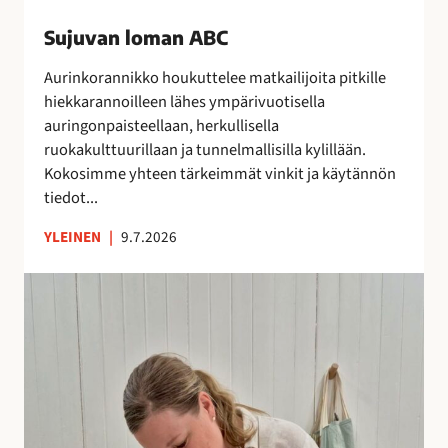
s
Sujuvan loman ABC
a
–
Aurinkorannikko houkuttelee matkailijoita pitkille
n
hiekkarannoilleen lähes ympärivuotisella
e
auringonpaisteellaan, herkullisella
i
ruokakulttuurillaan ja tunnelmallisilla kylillään.
t
Kokosimme yhteen tärkeimmät vinkit ja käytännön
s
tiedot...
y
t
YLEINEN
|
9.7.2026
m
a
A
t
n
k
n
a
a
l
H
l
a
e
l