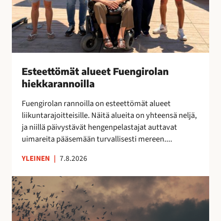
m
ä
t
a
l
u
Esteettömät alueet Fuengirolan
e
hiekkarannoilla
e
t
Fuengirolan rannoilla on esteettömät alueet
F
liikuntarajoitteisille. Näitä alueita on yhteensä neljä,
u
ja niillä päivystävät hengenpelastajat auttavat
e
uimareita pääsemään turvallisesti mereen....
n
YLEINEN
|
7.8.2026
g
i
E
r
s
o
t
l
e
a