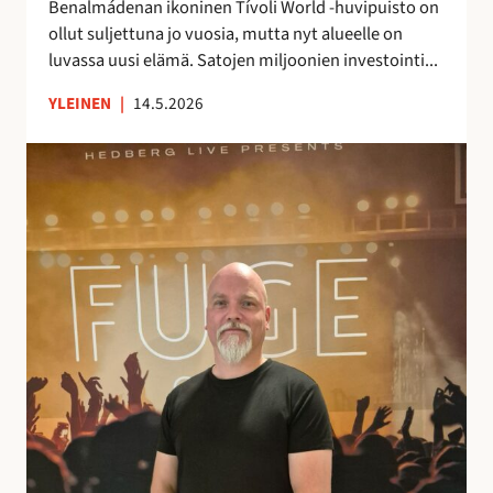
n
Benalmádenan ikoninen Tívoli World -huvipuisto on
u
ollut suljettuna jo vuosia, mutta nyt alueelle on
u
luvassa uusi elämä. Satojen miljoonien investointi...
d
YLEINEN
|
14.5.2026
e
l
N
l
i
e
k
e
o
n
K
i
v
e
l
ä
h
e
l