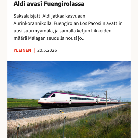
Aldi avasi Fuengirolassa
e
n
Saksalaisjätti Aldi jatkaa kasvuaan
g
Aurinkorannikolla: Fuengirolan Los Pacosiin avattiin
i
uusi suurmyymälä, ja samalla ketjun liikkeiden
r
määrä Málagan seudulla nousi jo...
o
YLEINEN
|
20.5.2026
l
a
L
s
u
s
o
a
t
i
j
u
n
a
y