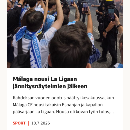
s
L
t
i
u
g
t
a
t
a
i
n
M
j
á
ä
l
n
a
n
g
i
Málaga nousi La Ligaan
a
t
s
jännitysnäytelmien jälkeen
y
s
s
Kahdeksan vuoden odotus päättyi kesäkuussa, kun
a
n
Málaga CF nousi takaisin Espanjan jalkapallon
–
ä
pääsarjaan La Ligaan. Nousu oli kovan työn tulos,...
n
y
e
SPORT
|
10.7.2026
t
i