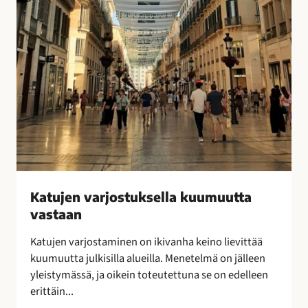
l
o
a
t
k
o
u
n
u
a
m
?
u
–
u
V
t
a
t
s
a
t
v
a
Katujen varjostuksella kuumuutta
a
a
vastaan
s
j
t
a
Katujen varjostaminen on ikivanha keino lievittää
a
v
kuumuutta julkisilla alueilla. Menetelmä on jälleen
a
o
yleistymässä, ja oikein toteutettuna se on edelleen
n
i
erittäin...
t