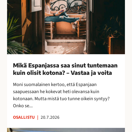
m
n
s
y
k
p
k
e
a
s
i
n
i
n
j
ä
o
a
i
s
n
s
–
a
Mikä Espanjassa saa sinut tuntemaan
l
s
kuin olisit kotona? – Vastaa ja voita
e
a
p
a
Moni suomalainen kertoo, että Espanjaan
a
s
saapuessaan he kokevat heti olevansa kuin
k
i
kotonaan. Mutta mistä tuo tunne oikein syntyy?
o
n
Onko se...
i
u
OSALLISTU
|
20.7.2026
l
t
l
t
K
e
u