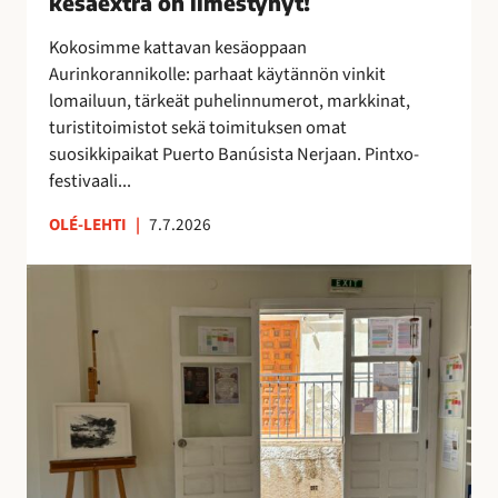
kesäextra on ilmestynyt!
-
s
Kokosimme kattavan kesäoppaan
i
Aurinkorannikolle: parhaat käytännön vinkit
v
lomailuun, tärkeät puhelinnumerot, markkinat,
u
turistitoimistot sekä toimituksen omat
i
suosikkipaikat Puerto Banúsista Nerjaan. Pintxo-
n
festivaali...
e
n
OLÉ-LEHTI
|
7.7.2026
k
e
T
s
a
ä
i
e
t
x
e
t
e
r
n
a
s
o
y