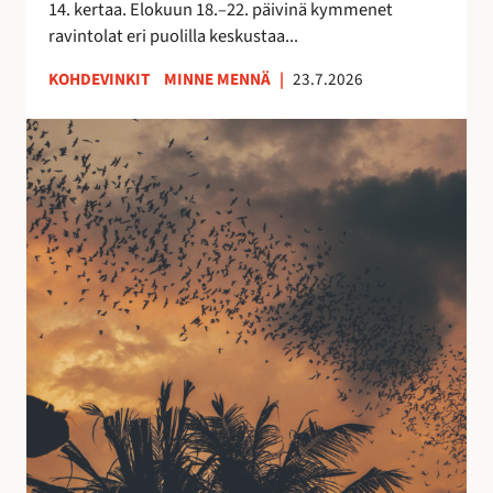
14. kertaa. Elokuun 18.–22. päivinä kymmenet
m
ravintolat eri puolilla keskustaa...
p
e
KOHDEVINKIT
MINNE MENNÄ
|
23.7.2026
r
e
E
e
s
l
t
l
e
a
p
–
o
l
n
u
a
v
t
a
o
s
r
s
j
a
u
e
u