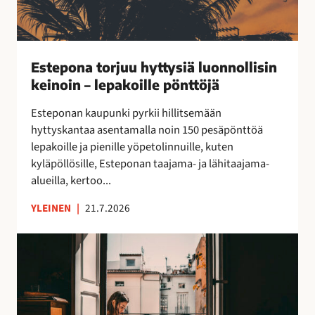
s
h
p
y
a
t
n
t
Estepona torjuu hyttysiä luonnollisin
j
y
keinoin – lepakoille pönttöjä
a
s
l
i
Esteponan kaupunki pyrkii hillitsemään
a
ä
hyttyskantaa asentamalla noin 150 pesäpönttöä
i
l
lepakoille ja pienille yöpetolinnuille, kuten
s
u
kyläpöllösille, Esteponan taajama- ja lähitaajama-
i
o
alueilla, kertoo...
a
n
m
n
YLEINEN
|
21.7.2026
a
o
k
l
M
u
l
i
e
i
k
l
s
ä
ä
i
E