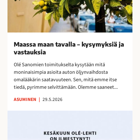
–
k
y
s
y
Maassa maan tavalla – kysymyksiä ja
m
vastauksia
y
k
Olé Sanomien toimitukselta kysytään mitä
s
moninaisimpia asioita auton öljynvaihdosta
i
omalääkärin saatavuuteen. Sen, mitä emme itse
ä
tiedä, pyrimme selvittämään. Olemme saaneet...
j
a
ASUMINEN
|
29.5.2026
v
a
K
s
e
t
s
a
ä