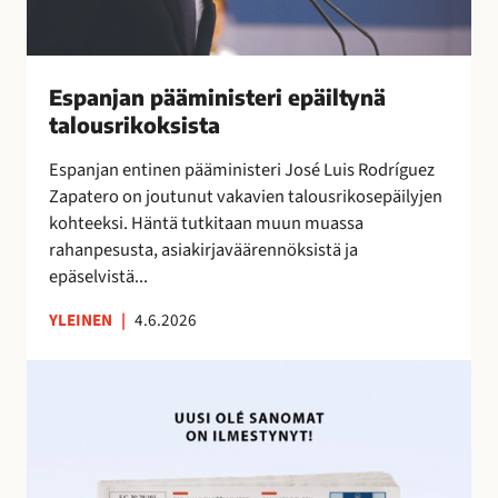
a
ä
”
ä
m
i
Espanjan pääministeri epäiltynä
n
talousrikoksista
i
Espanjan entinen pääministeri José Luis Rodríguez
s
Zapatero on joutunut vakavien talousrikosepäilyjen
t
kohteeksi. Häntä tutkitaan muun muassa
e
rahanpesusta, asiakirjaväärennöksistä ja
r
epäselvistä...
i
e
YLEINEN
|
4.6.2026
p
ä
U
i
u
l
s
t
i
y
O
n