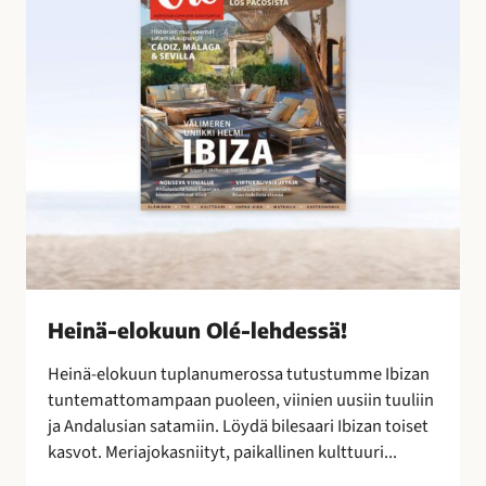
e
l
o
k
u
u
n
O
l
é
-
l
Heinä-elokuun Olé-lehdessä!
e
h
Heinä-elokuun tuplanumerossa tutustumme Ibizan
d
tuntemattomampaan puoleen, viinien uusiin tuuliin
e
ja Andalusian satamiin. Löydä bilesaari Ibizan toiset
s
kasvot. Meriajokasniityt, paikallinen kulttuuri...
s