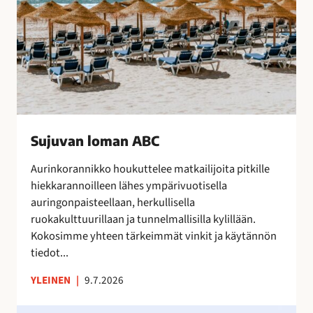
t
u
s
t
e
n
s
a
Sujuvan loman ABC
a
t
Aurinkorannikko houkuttelee matkailijoita pitkille
t
hiekkarannoilleen lähes ympärivuotisella
e
auringonpaisteellaan, herkullisella
l
ruokakulttuurillaan ja tunnelmallisilla kylillään.
e
Kokosimme yhteen tärkeimmät vinkit ja käytännön
m
tiedot...
a
YLEINEN
|
9.7.2026
n
a
O