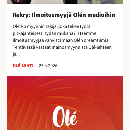
s
m
Rekry: Ilmoitusmyyjä Olén medioihin
y
y
Oletko myynnin tekijä, joka tekee työtä
j
pitkäjänteisesti sydän mukana? Haemme
ä
ilmoitusmyyjää vahvistamaan Olén dreamtiimiä.
O
Tehtävässä vastaat mainosmyynnistä Olé-lehteen
l
ja...
é
n
OLÉ-LEHTI
|
27.4.2026
m
A
e
u
d
r
i
i
o
n
i
k
h
o
i
r
n