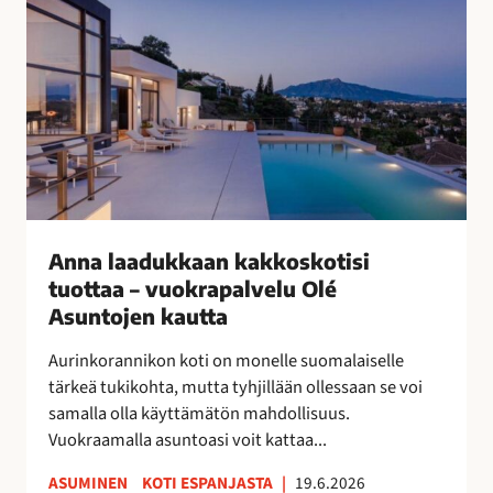
a
a
l
l
a
a
a
i
d
s
u
n
k
a
k
i
a
s
a
Anna laadukkaan kakkoskotisi
i
n
tuottaa – vuokrapalvelu Olé
l
k
Asuntojen kautta
l
a
e
Aurinkorannikon koti on monelle suomalaiselle
k
u
tärkeä tukikohta, mutta tyhjillään ollessaan se voi
k
u
samalla olla käyttämätön mahdollisuus.
o
d
Vuokraamalla asuntoasi voit kattaa...
s
e
k
n
ASUMINEN
KOTI ESPANJASTA
|
19.6.2026