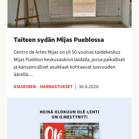
n
d
i
ä
l
n
m
M
e
i
Taiteen sydän Mijas Pueblossa
s
j
t
a
Centro de Artes Mijas on yli 50-vuotias taidekeskus
y
s
Mijas Pueblon keskusaukion laidalla, jossa paikalliset
n
P
ja kansainväliset asukkaat kohtaavat luovuuden
y
u
äärellä....
t
e
ASUMINEN
HARRASTUKSET
|
30.6.2026
!
b
l
H
o
e
s
i
s
n
a
ä
-