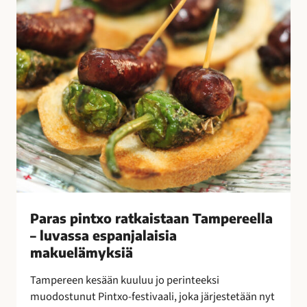
p
h
i
i
n
e
t
k
x
k
o
a
r
r
a
a
t
n
k
n
a
o
i
i
s
l
Paras pintxo ratkaistaan Tampereella
t
l
– luvassa espanjalaisia
a
a
makuelämyksiä
a
n
Tampereen kesään kuuluu jo perinteeksi
T
muodostunut Pintxo-festivaali, joka järjestetään nyt
a