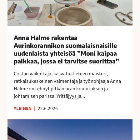
A
u
r
i
n
Anna Halme rakentaa
k
Aurinkorannikon suomalaisnaisille
o
uudenlaista yhteisöä ”Moni kaipaa
r
paikkaa, jossa ei tarvitse suorittaa”
a
n
Costan vaikuttaja, kasvatustieteen maisteri,
n
ratkaisukeskeinen valmentaja ja työnohjaaja Anna
i
Halme on tehnyt pitkän uran koulutuksen ja
k
johtamisen parissa. Yrittäjyys ja...
o
YLEINEN
|
22.6.2026
n
s
A
u
n
o
n
m