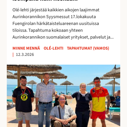
0
2
Olé-lehti järjestää kaikkien aikojen laajimmat
6
Aurinkorannikon Syysmessut 17.lokakuuta
–
Fuengirolan härkätaisteluareenan uusituissa
i
tiloissa. Tapahtuma kokoaan yhteen
s
Aurinkorannikon suomalaiset yritykset, palvelut ja...
o
m
MINNE MENNÄ
OLÉ-LEHTI
TAPAHTUMAT (VAMOS)
|
12.3.2026
p
a
E
n
s
a
t
k
e
u
e
i
t
n
t
k
ö
o
m
s