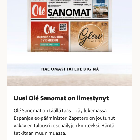
l
ä
é
t
S
a
a
l
n
o
o
u
m
s
a
r
t
i
o
k
n
o
i
k
l
s
Uusi Olé Sanomat on ilmestynyt
m
i
e
Olé Sanomat on täällä taas – käy lukemassa!
s
s
Espanjan ex-pääministeri Zapatero on joutunut
t
t
vakavien talousrikosepäilyjen kohteeksi. Häntä
a
y
tutkitaan muun muassa...
n