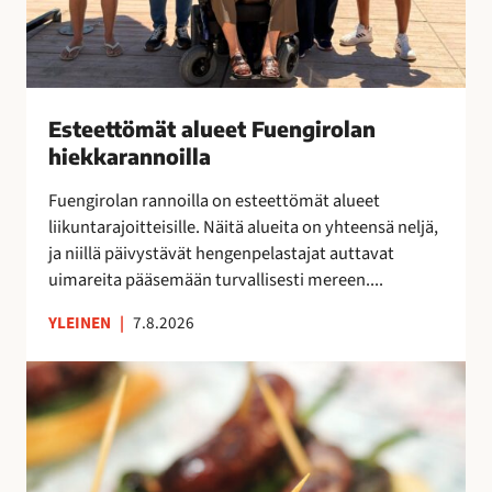
ä
k
t
a
a
a
l
n
u
!
Esteettömät alueet Fuengirolan
e
hiekkarannoilla
e
t
Fuengirolan rannoilla on esteettömät alueet
F
liikuntarajoitteisille. Näitä alueita on yhteensä neljä,
u
ja niillä päivystävät hengenpelastajat auttavat
e
uimareita pääsemään turvallisesti mereen....
n
YLEINEN
|
7.8.2026
g
i
P
r
a
o
r
l
a
a
s
n