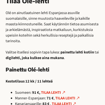
Tilaa Olé-lehti
Olé on ainutlaatuinen lehti Espanjassa asuville
suomalaisille, sinne muutosta haaveileville ja kaikille
maasta kiinnostuneille. Saat käytännön tietoa asumisesta
ja arkielämästä, inspiraatiota matkailuun, kurkistuksia
upeisiin koteihin sekä herkullisia reseptejä ja paikallisia
tarinoita.
Valitse itsellesi sopivin tapa lukea:
painettu lehti kotiin
tai
digilehti, joka kulkee aina mukana
.
Painettu Olé-lehti
Kestotilaus 12 kk / 11 lehteä
Suomeen:
91 €,
TILAA LEHTI
Manner-Espanjaan:
71 €
,
TILAA LEHTI
Kanariansaarille:
83 €
,
TILAA LEHTI