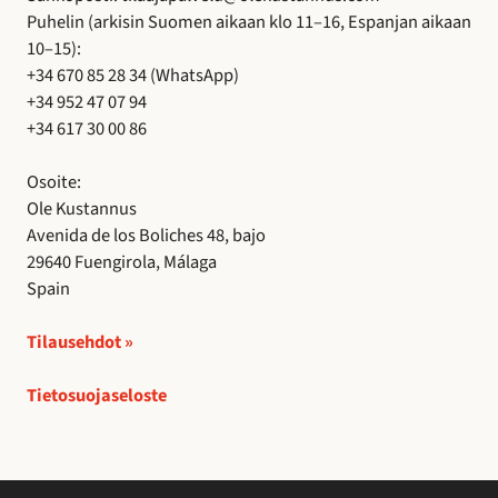
Puhelin (arkisin Suomen aikaan klo 11–16, Espanjan aikaan
10–15):
+34 670 85 28 34 (WhatsApp)
+34 952 47 07 94
+34 617 30 00 86
Osoite:
Ole Kustannus
Avenida de los Boliches 48, bajo
29640 Fuengirola, Málaga
Spain
Tilausehdot »
Tietosuojaseloste