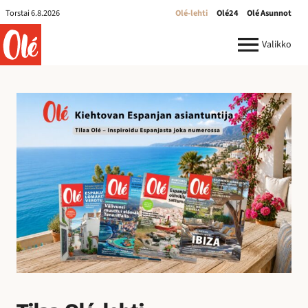
Torstai 6.8.2026
Olé-lehti
Olé24
Olé Asunnot
ole.fi
Valikko