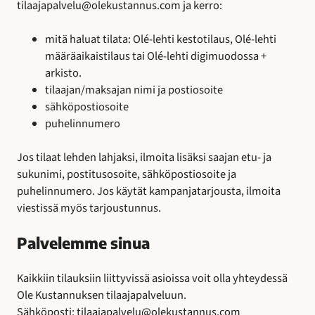
tilaajapalvelu@olekustannus.com
ja kerro:
mitä haluat tilata: Olé-lehti kestotilaus, Olé-lehti
määräaikaistilaus tai Olé-lehti digimuodossa +
arkisto.
tilaajan/maksajan nimi ja postiosoite
sähköpostiosoite
puhelinnumero
Jos tilaat lehden lahjaksi, ilmoita lisäksi saajan etu- ja
sukunimi, postitusosoite, sähköpostiosoite ja
puhelinnumero. Jos käytät kampanjatarjousta, ilmoita
viestissä myös tarjoustunnus.
Palvelemme sinua
Kaikkiin tilauksiin liittyvissä asioissa voit olla yhteydessä
Ole Kustannuksen tilaajapalveluun.
Sähköposti:
tilaajapalvelu@olekustannus.com