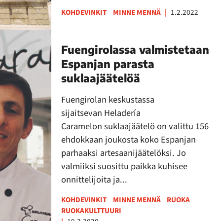
KOHDEVINKIT
MINNE MENNÄ
|
1.2.2022
Fuengirolassa valmistetaan
Espanjan parasta
suklaajäätelöä
Fuengirolan keskustassa
sijaitsevan Heladería
Caramelon suklaajäätelö on valittu 156
ehdokkaan joukosta koko Espanjan
parhaaksi artesaanijäätelöksi. Jo
valmiiksi suosittu paikka kuhisee
onnittelijoita ja...
KOHDEVINKIT
MINNE MENNÄ
RUOKA
RUOKAKULTTUURI