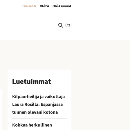
Olé-lehti
Olé24
Olé Asunnot
Etsi
Luetuimmat
Kilpaurheilija ja vaikuttaja
Laura Rosilla: Espanjassa
tunnen olevani kotona
Kokkaa herkullinen