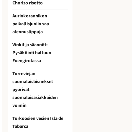
Chorizo risotto
Aurinkorannikon
paikallisjuniin saa
alennuslippuja
Vinkit ja säännöt:
Pysäköinti haltuun
Fuengirolassa
Torreviejan
suomalaisbisnekset
pyörivät
suomalaisasiakkaiden
voimin
Turkoosien vesien Isla de
Tabarca