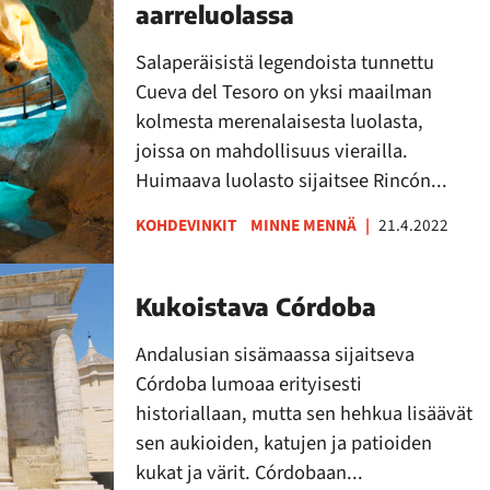
aarreluolassa
Salaperäisistä legendoista tunnettu
Cueva del Tesoro on yksi maailman
kolmesta merenalaisesta luolasta,
joissa on mahdollisuus vierailla.
Huimaava luolasto sijaitsee Rincón...
KOHDEVINKIT
MINNE MENNÄ
|
21.4.2022
Kukoistava Córdoba
Andalusian sisämaassa sijaitseva
Córdoba lumoaa erityisesti
historiallaan, mutta sen hehkua lisäävät
sen aukioiden, katujen ja patioiden
kukat ja värit. Córdobaan...