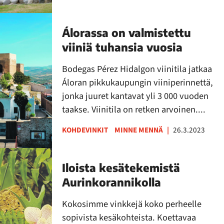
Álorassa on valmistettu
viiniä tuhansia vuosia
Bodegas Pérez Hidalgon viinitila jatkaa
Áloran pikkukaupungin viiniperinnettä,
jonka juuret kantavat yli 3 000 vuoden
taakse. Viinitila on retken arvoinen....
KOHDEVINKIT
MINNE MENNÄ
|
26.3.2023
Iloista kesätekemistä
Aurinkorannikolla
Kokosimme vinkkejä koko perheelle
sopivista kesäkohteista. Koettavaa