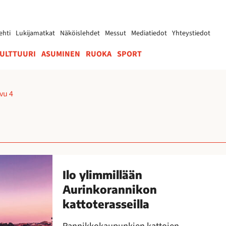
ehti
Lukijamatkat
Näköislehdet
Messut
Mediatiedot
Yhteystiedot
ULTTUURI
ASUMINEN
RUOKA
SPORT
vu 4
Ilo ylimmillään
Aurinkorannikon
kattoterasseilla
Rannikkokaupunkien kattojen