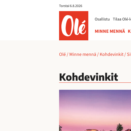
Torstai 6.8.2026
ole.fi
Osallistu
Tilaa Olé-l
MINNE MENNÄ
K
Olé
/
Minne mennä
/
Kohdevinkit
/
Si
Kohdevinkit
I
l
o
y
l
i