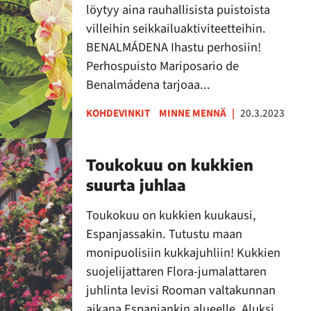
löytyy aina rauhallisista puistoista
villeihin seikkailuaktiviteetteihin.
BENALMÁDENA Ihastu perhosiin!
Perhospuisto Mariposario de
Benalmádena tarjoaa...
KOHDEVINKIT
MINNE MENNÄ
|
20.3.2023
Toukokuu on kukkien
suurta juhlaa
Toukokuu on kukkien kuukausi,
Espanjassakin. Tutustu maan
monipuolisiin kukkajuhliin! Kukkien
suojelijattaren Flora-jumalattaren
juhlinta levisi Rooman valtakunnan
aikana Espanjankin alueelle. Aluksi...