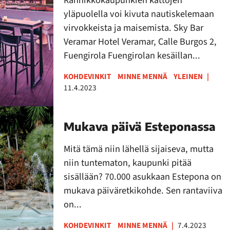
yläpuolella voi kivuta nautiskelemaan
virvokkeista ja maisemista. Sky Bar
Veramar Hotel Veramar, Calle Burgos 2,
Fuengirola Fuengirolan kesäillan...
KOHDEVINKIT
MINNE MENNÄ
YLEINEN
|
11.4.2023
Mukava päivä Esteponassa
Mitä tämä niin lähellä sijaiseva, mutta
niin tuntematon, kaupunki pitää
sisällään? 70.000 asukkaan Estepona on
mukava päiväretkikohde. Sen rantaviiva
on...
KOHDEVINKIT
MINNE MENNÄ
|
7.4.2023