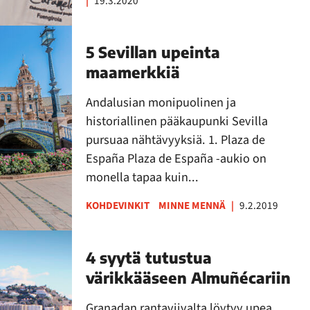
|
19.3.2020
5 Sevillan upeinta
maamerkkiä
Andalusian monipuolinen ja
historiallinen pääkaupunki Sevilla
pursuaa nähtävyyksiä. 1. Plaza de
España Plaza de España -aukio on
monella tapaa kuin...
KOHDEVINKIT
MINNE MENNÄ
|
9.2.2019
4 syytä tutustua
värikkääseen Almuñécariin
Granadan rantaviivalta löytyy upea