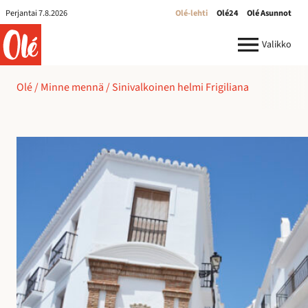
Perjantai 7.8.2026
Olé-lehti
Olé24
Olé Asunnot
ole.fi
Valikko
Olé
/
Minne mennä
/
Sinivalkoinen helmi Frigiliana