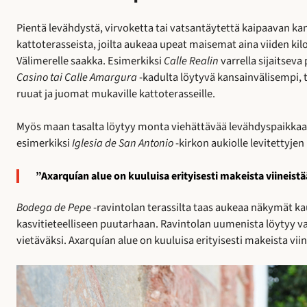
Pientä levähdystä, virvoketta tai vatsantäytettä kaipaavan k
kattoterasseista, joilta aukeaa upeat maisemat aina viiden ki
Välimerelle saakka. Esimerkiksi
Calle Realin
varrella sijaitseva
Casino tai Calle Amargura
-kadulta löytyvä kansainvälisempi, 
ruuat ja juomat mukaville kattoterasseille.
Myös maan tasalta löytyy monta viehättävää levähdyspaikkaa
esimerkiksi
Iglesia de San Antonio
-kirkon aukiolle levitettyjen
”Axarquían alue on kuuluisa erityisesti makeista viineistä
Bodega de Pep
e -ravintolan terassilta taas aukeaa näkymät 
kasvitieteelliseen puutarhaan. Ravintolan uumenista löytyy vali
vietäväksi. Axarquían alue on kuuluisa erityisesti makeista vii