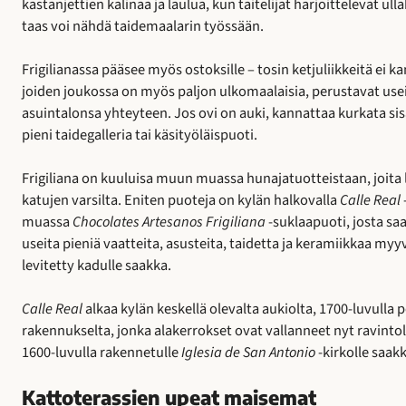
kastanjettien kalinaa ja laulua, kun taitelijat harjoittelevat u
taas voi nähdä taidemaalarin työssään.
Frigilianassa pääsee myös ostoksille – tosin ketjuliikkeitä ei 
joiden joukossa on myös paljon ulkomaalaisia, perustavat usei
asuintalonsa yhteyteen. Jos ovi on auki, kannattaa kurkata sisä
pieni taidegalleria tai käsityöläispuoti.
Frigiliana on kuuluisa muun muassa hunajatuotteistaan, joita
katujen varsilta. Eniten puoteja on kylän halkovalla
Calle Real
muassa
Chocolates Artesanos Frigiliana
-suklaapuoti, josta sa
useita pieniä vaatteita, asusteita, taidetta ja keramiikkaa myyv
levitetty kadulle saakka.
Calle Real
alkaa kylän keskellä olevalta aukiolta, 1700-luvulla p
rakennukselta, jonka alakerrokset ovat vallanneet nyt ravintola
1600-luvulla rakennetulle
Iglesia de San Antonio
-kirkolle saakk
Kattoterassien upeat maisemat