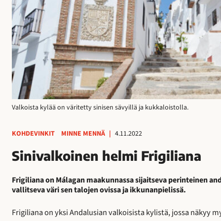
Valkoista kylää on väritetty sinisen sävyillä ja kukkaloistolla.
KOHDEVINKIT
MINNE MENNÄ
|
4.11.2022
Sinivalkoinen helmi Frigiliana
Frigiliana on Málagan maakunnassa sijaitseva perinteinen and
vallitseva väri sen talojen ovissa ja ikkunanpielissä.
Frigiliana on yksi Andalusian valkoisista kylistä, jossa näkyy 