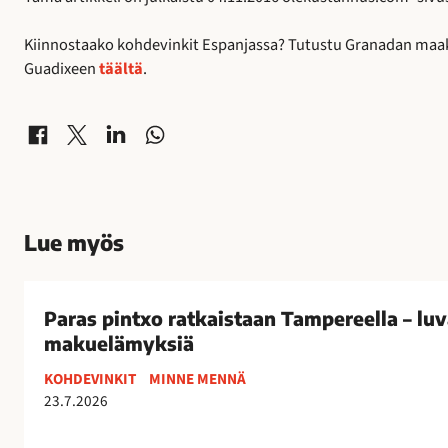
Kiinnostaako kohdevinkit Espanjassa? Tutustu Granadan maak
Guadixeen
täältä
.
Jaa Facebookissa
Jaa X-palvelussa
Jaa LinkedInissä
Jaa WhatsAppissa
Lue myös
P
a
Paras pintxo ratkaistaan Tampereella – luv
r
makuelämyksiä
a
KOHDEVINKIT
MINNE MENNÄ
s
23.7.2026
p
i