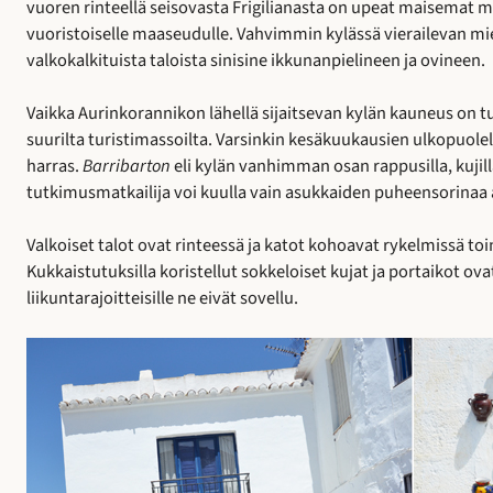
vuoren rinteellä seisovasta Frigilianasta on upeat maisemat me
vuoristoiselle maaseudulle. Vahvimmin kylässä vierailevan mi
valkokalkituista taloista sinisine ikkunanpielineen ja ovineen.
Vaikka Aurinkorannikon lähellä sijaitsevan kylän kauneus on tu
suurilta turistimassoilta. Varsinkin kesäkuukausien ulkopuolel
harras.
Barribarton
eli kylän vanhimman osan rappusilla, kujilla
tutkimusmatkailija voi kuulla vain asukkaiden puheensorinaa au
Valkoiset talot ovat rinteessä ja katot kohoavat rykelmissä t
Kukkaistutuksilla koristellut sokkeloiset kujat ja portaikot ov
liikuntarajoitteisille ne eivät sovellu.