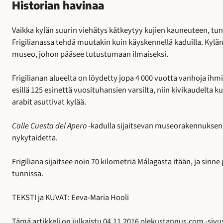
Historian havinaa
Vaikka kylän suurin viehätys kätkeytyy kujien kauneuteen, tu
Frigilianassa tehdä muutakin kuin käyskennellä kaduilla. Kylän
museo, johon pääsee tutustumaan ilmaiseksi.
Frigilianan alueelta on löydetty jopa 4 000 vuotta vanhoja ih
esillä 125 esinettä vuosituhansien varsilta, niin kivikaudelta ku
arabit asuttivat kylää.
Calle Cuesta del Apero
-kadulla sijaitsevan museorakennuksen to
nykytaidetta.
Frigiliana sijaitsee noin 70 kilometriä Málagasta itään, ja sinn
tunnissa.
TEKSTI ja KUVAT: Eeva-Maria Hooli
Tämä artikkeli on julkaistu 04.11.2016 olekustannus.com -sivus