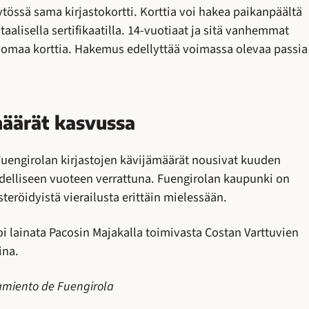
tössä sama kirjastokortti. Korttia voi hakea paikanpäältä
gitaalisella sertifikaatilla. 14-vuotiaat ja sitä vanhemmat
a omaa korttia. Hakemus edellyttää voimassa olevaa passia
määrät kasvussa
Fuengirolan kirjastojen kävijämäärät nousivat kuuden
delliseen vuoteen verrattuna. Fuengirolan kaupunki on
isteröidyistä vierailusta erittäin mielessään.
oi lainata Pacosin Majakalla toimivasta Costan Varttuvien
ina.
tamiento de Fuengirola