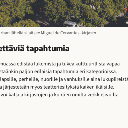
rhan lähellä sijaitsee Miguel de Cervantes -kirjasto
tettäviä tapahtumia
uassa edistää lukemista ja tukea kulttuurillista vapaa-
tetäänkin paljon erilaisia tapahtumia eri kategorioissa.
sille, perheille, nuorille ja vanhuksille aina lukupiireist
la järjestetään myös teatteriesityksiä kaiken ikäisille.
oi katsoa kirjastojen ja kuntien omilta verkkosivuilta.