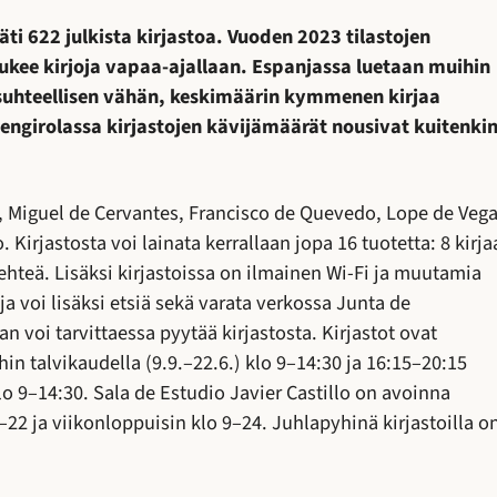
ti 622 julkista kirjastoa. Vuoden 2023 tilastojen
ukee kirjoja vapaa-ajallaan. Espanjassa luetaan muihin
suhteellisen vähän, keskimäärin kymmenen kirjaa
ngirolassa kirjastojen kävijämäärät nousivat kuitenki
a, Miguel de Cervantes, Francisco de Quevedo, Lope de Veg
. Kirjastosta voi lainata kerrallaan jopa 16 tuotetta: 8 kirja
 lehteä. Lisäksi kirjastoissa on ilmainen Wi-Fi ja muutamia
ja voi lisäksi etsiä sekä varata verkossa Junta de
n voi tarvittaessa pyytää kirjastosta. Kirjastot ovat
n talvikaudella (9.9.–22.6.) klo 9–14:30 ja 16:15–20:15
lo 9–14:30. Sala de Estudio Javier Castillo on avoinna
22 ja viikonloppuisin klo 9–24. Juhlapyhinä kirjastoilla o