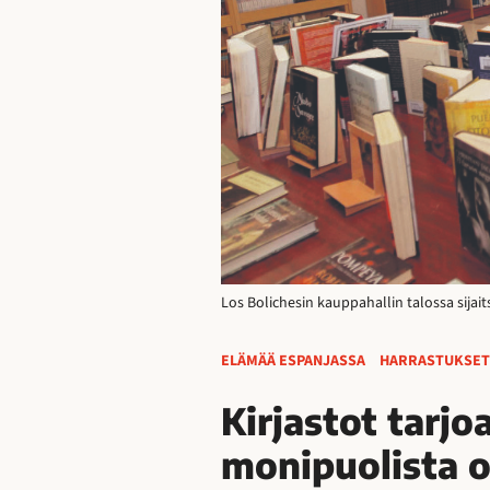
Los Bolichesin kauppahallin talossa sijai
ELÄMÄÄ ESPANJASSA
HARRASTUKSET
Kirjastot tarjo
monipuolista 