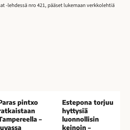
mat -lehdessä nro 421, pääset lukemaan verkkolehtiä
E
s
Paras pintxo
Estepona torjuu
t
ratkaistaan
hyttysiä
e
Tampereella –
luonnollisin
p
luvassa
keinoin –
o