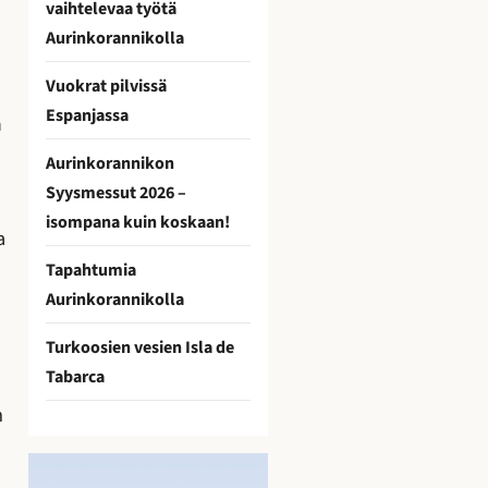
vaihtelevaa työtä
Aurinkorannikolla
Vuokrat pilvissä
Espanjassa
n
Aurinkorannikon
Syysmessut 2026 –
a
isompana kuin koskaan!
a
Tapahtumia
Aurinkorannikolla
Turkoosien vesien Isla de
Tabarca
n