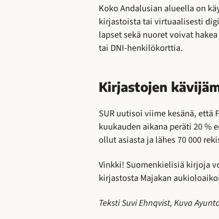
Koko Andalusian alueella on käy
kirjastoista tai virtuaalisesti di
lapset sekä nuoret voivat hake
tai DNI-henkilökorttia.
Kirjastojen kävijä
SUR uutisoi viime kesänä, että 
kuukauden aikana peräti 20 % e
ollut asiasta ja lähes 70 000 rek
Vinkki! Suomenkielisiä kirjoja v
kirjastosta Majakan aukioloaiko
Teksti Suvi Ehnqvist, Kuva Ayun