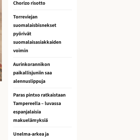
Chorizo risotto
Torreviejan
suomalaisbisnekset
pyörivät
suomalaisasiakkaiden
voimin
Aurinkorannikon
paikallisjuniin saa
alennuslippuja
Paras pintxo ratkaistaan
Tampereella – luvassa
espanjalaisia
makuelämyksiä
Unelma-arkea ja