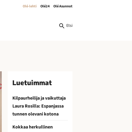
Olé-lehti
Olé24
Olé Asunnot
Etsi
Luetuimmat
Kilpaurheilija ja vaikuttaja
Laura Rosilla: Espanjassa
tunnen olevani kotona
Kokkaa herkullinen