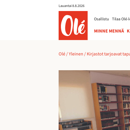
Lauantai 8.8.2026
ole.fi
Osallistu
Tilaa Olé-l
MINNE MENNÄ
K
Olé
/
Yleinen
/
Kirjastot tarjoavat t