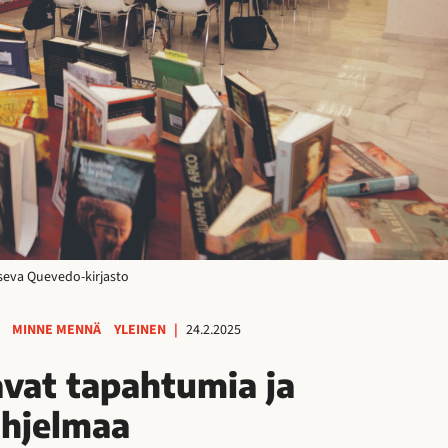
tseva Quevedo-kirjasto
MINNE MENNÄ
YLEINEN
|
24.2.2025
avat tapahtumia ja
ohjelmaa