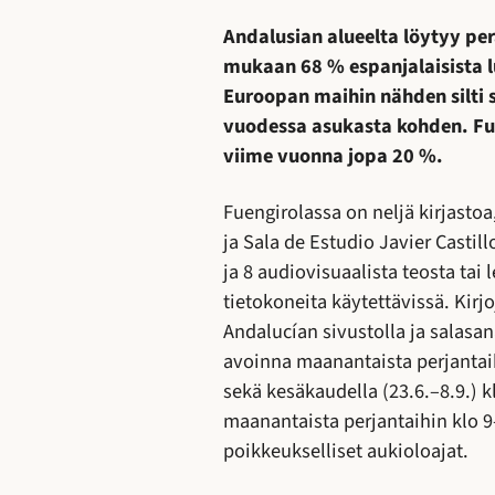
Andalusian alueelta löytyy perä
mukaan 68 % espanjalaisista l
Euroopan maihin nähden silti 
vuodessa asukasta kohden. Fue
viime vuonna jopa 20 %.
Fuengirolassa on neljä kirjasto
ja Sala de Estudio Javier Castillo
ja 8 audiovisuaalista teosta tai
tietokoneita käytettävissä. Kirjo
Andalucían sivustolla ja salasana
avoinna maanantaista perjantaihi
sekä kesäkaudella (23.6.–8.9.) k
maanantaista perjantaihin klo 9–
poikkeukselliset aukioloajat.