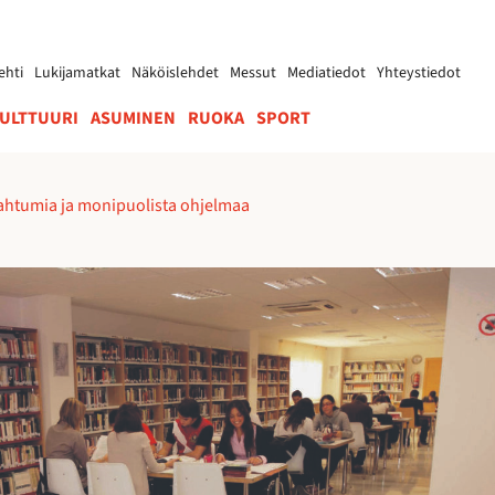
ehti
Lukijamatkat
Näköislehdet
Messut
Mediatiedot
Yhteystiedot
ULTTUURI
ASUMINEN
RUOKA
SPORT
apahtumia ja monipuolista ohjelmaa