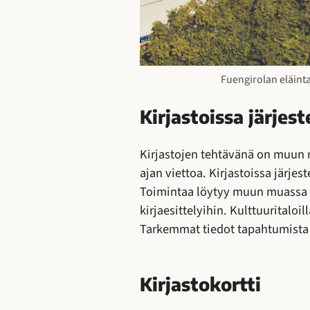
Fuengirolan eläinta
Kirjastoissa järjes
Kirjastojen tehtävänä on muun m
ajan viettoa. Kirjastoissa järjes
Toimintaa löytyy muun muassa lap
kirjaesittelyihin. Kulttuuritaloil
Tarkemmat tiedot tapahtumista v
Kirjastokortti