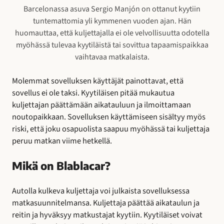
Barcelonassa asuva Sergio Manjón on ottanut kyytiin
tuntemattomia yli kymmenen vuoden ajan. Hän
huomauttaa, että kuljettajalla ei ole velvollisuutta odotella
myöhässä tulevaa kyytiläistä tai sovittua tapaamispaikkaa
vaihtavaa matkalaista.
Molemmat sovelluksen käyttäjät painottavat, että
sovellus ei ole taksi. Kyytiläisen pitää mukautua
kuljettajan päättämään aikatauluun ja ilmoittamaan
noutopaikkaan. Sovelluksen käyttämiseen sisältyy myös
riski, että joku osapuolista saapuu myöhässä tai kuljettaja
peruu matkan viime hetkellä.
Mikä on Blablacar?
Autolla kulkeva kuljettaja voi julkaista sovelluksessa
matkasuunnitelmansa. Kuljettaja päättää aikataulun ja
reitin ja hyväksyy matkustajat kyytiin. Kyytiläiset voivat