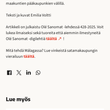
maakuntien pääkaupunkien välillä.
Teksti ja kuvat Emilia Voltti
Artikkeli on julkaistu Olé Sanomat -lehdessä 428-2025. Voit
lukea ilmaiseksi sekä tuoreita että aiemmin ilmestyneitä
Olé Sanomat -digilehtiä
täältä
!
Mitä tehdä Málagassa? Lue vinkeistä satamakaupungin
vierailuun
täältä
.
Jaa Facebookissa
Jaa X-palvelussa
Jaa LinkedInissä
Jaa WhatsAppissa
Lue myös