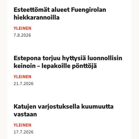
E
s
Esteettömät alueet Fuengirolan
t
hiekkarannoilla
e
YLEINEN
e
7.8.2026
t
t
E
ö
s
Estepona torjuu hyttysiä luonnollisin
m
t
keinoin – lepakoille pönttöjä
ä
e
t
YLEINEN
p
a
21.7.2026
o
l
n
K
u
a
a
Katujen varjostuksella kuumuutta
e
t
t
e
vastaan
o
u
t
r
YLEINEN
j
F
j
17.7.2026
e
u