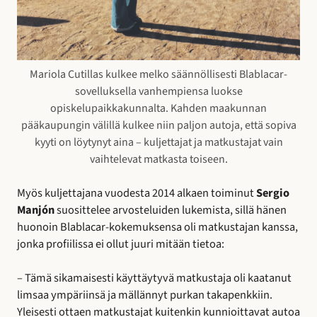
Mariola Cutillas kulkee melko säännöllisesti Blablacar-
sovelluksella vanhempiensa luokse
opiskelupaikkakunnalta. Kahden maakunnan
pääkaupungin välillä kulkee niin paljon autoja, että sopiva
kyyti on löytynyt aina – kuljettajat ja matkustajat vain
vaihtelevat matkasta toiseen.
Myös kuljettajana vuodesta 2014 alkaen toiminut
Sergio
Manjón
suosittelee arvosteluiden lukemista, sillä hänen
huonoin Blablacar-kokemuksensa oli matkustajan kanssa,
jonka profiilissa ei ollut juuri mitään tietoa:
– Tämä sikamaisesti käyttäytyvä matkustaja oli kaatanut
limsaa ympäriinsä ja mällännyt purkan takapenkkiin.
Yleisesti ottaen matkustajat kuitenkin kunnioittavat autoa