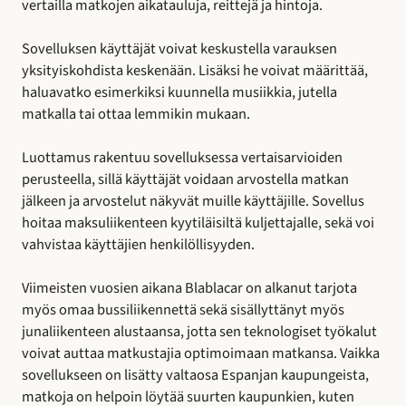
vertailla matkojen aikatauluja, reittejä ja hintoja.
Sovelluksen käyttäjät voivat keskustella varauksen
yksityiskohdista keskenään. Lisäksi he voivat määrittää,
haluavatko esimerkiksi kuunnella musiikkia, jutella
matkalla tai ottaa lemmikin mukaan.
Luottamus rakentuu sovelluksessa vertaisarvioiden
perusteella, sillä käyttäjät voidaan arvostella matkan
jälkeen ja arvostelut näkyvät muille käyttäjille. Sovellus
hoitaa maksuliikenteen kyytiläisiltä kuljettajalle, sekä voi
vahvistaa käyttäjien henkilöllisyyden.
Viimeisten vuosien aikana Blablacar on alkanut tarjota
myös omaa bussiliikennettä sekä sisällyttänyt myös
junaliikenteen alustaansa, jotta sen teknologiset työkalut
voivat auttaa matkustajia optimoimaan matkansa. Vaikka
sovellukseen on lisätty valtaosa Espanjan kaupungeista,
matkoja on helpoin löytää suurten kaupunkien, kuten