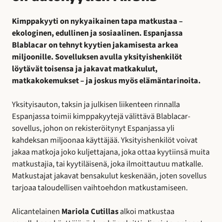
Kimppakyyti on nykyaikainen tapa matkustaa –
ekologinen, edullinen ja sosiaalinen. Espanjassa
Blablacar on tehnyt kyytien jakamisesta arkea
miljoonille. Sovelluksen avulla yksityishenkilöt
löytävät toisensa ja jakavat matkakulut,
matkakokemukset – ja joskus myös elämäntarinoita.
Yksityisauton, taksin ja julkisen liikenteen rinnalla
Espanjassa toimii kimppakyytejä välittävä Blablacar-
sovellus, johon on rekisteröitynyt Espanjassa yli
kahdeksan miljoonaa käyttäjää. Yksityishenkilöt voivat
jakaa matkoja joko kuljettajana, joka ottaa kyytiinsä muita
matkustajia, tai kyytiläisenä, joka ilmoittautuu matkalle.
Matkustajat jakavat bensakulut keskenään, joten sovellus
tarjoaa taloudellisen vaihtoehdon matkustamiseen.
Alicantelainen
Mariola Cutillas
alkoi matkustaa