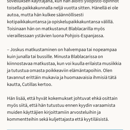
sovelluksen käyttäjänä, kun hän aloitti yliopisto-opinnot
toisella paikkakunnalla neljä vuotta sitten. Hänellä ei ole
autoa, mutta hän kulkee säännöllisesti
kotipaikkakuntansa ja opiskelupaikkakuntansa välillä.
Toisinaan hän on matkustanut Blablacarilla myös
vieraillessaan ystävien luona Pohjois-Espanjassa.
– Joskus matkustaminen on halvempaa tai nopeampaa
kuin junalla tai bussille. Minusta Blablacarissa on
kiinnostavaa matkustaa, kun voi kuulla erilaista musiikkia
ja tutustua omasta poikkeaviin elämäntapoihin. Olen
tavannut erittäin mukavia ja huomaavaisia ihmisiä tätä
kautta, Cutillas kertoo.
Hän lisää, että hyvät kokemukset johtuvat ehkä osittain
myös siitä, että hän tutustuu ennen kyydin varaamista
muiden käyttäjien kirjoittamiin arvosteluihin ja
kommentteihin sekä kuljettajasta että kyytiläisistä.