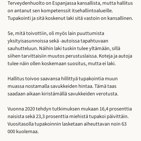
Terveydenhuolto on Espanjassa kansallista, mutta hallitus
on antanut sen kompetenssit itsehallintoalueille.
Tupakointi ja sitä koskenut laki sitä vastoin on kansallinen.
Se, mitä toivottiin, oli myös lain puuttumista
yksityisasunnoissa sekä -autoissa tapahtuvaan
sauhutteluun. Näihin laki tuskin tulee yltämään, sillä
siihen tarvittaisiin muutos perustuslaissa. Koteja ja autoja
tulee näin ollen koskemaan suositus, mutta ei laki.
Hallitus toivoo saavansa hillittyä tupakointia muun
muassa nostamalla savukkeiden hintaa. Tämä taas
saadaan aikaan kiristämällä savukkeiden verotusta.
Vuonna 2020 tehdyn tutkimuksen mukaan 16,4 prosenttia
naisista sekä 23,3 prosenttia miehistä tupakoi päivittäin.
Vuositasolla tupakoinnin lasketaan aiheuttavan noin 63
000 kuolemaa.