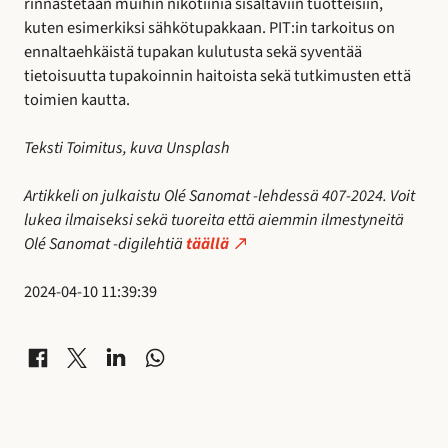
rinnastetaan muihin nikotiinia sisältäviin
tuotteisiin,
kuten esimerkiksi sähkötupakkaan.
PIT:in tarkoitus on
ennaltaehkäistä tupakan kulutusta
sekä syventää
tietoisuutta tupakoinnin haitoista sekä
tutkimusten että
toimien kautta.
Teksti Toimitus, kuva Unsplash
Artikkeli on julkaistu Olé Sanomat -lehdessä 407-2024. Voit
lukea ilmaiseksi sekä tuoreita että aiemmin ilmestyneitä
Olé Sanomat -digilehtiä
täällä
2024-04-10 11:39:39
Jaa Facebookissa
Jaa X-palvelussa
Jaa LinkedInissä
Jaa WhatsAppissa