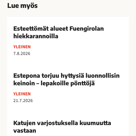
Lue myös
E
s
Esteettömät alueet Fuengirolan
t
hiekkarannoilla
e
YLEINEN
e
7.8.2026
t
t
E
ö
s
Estepona torjuu hyttysiä luonnollisin
m
t
keinoin – lepakoille pönttöjä
ä
e
t
YLEINEN
p
a
21.7.2026
o
l
n
K
u
a
a
Katujen varjostuksella kuumuutta
e
t
t
e
vastaan
o