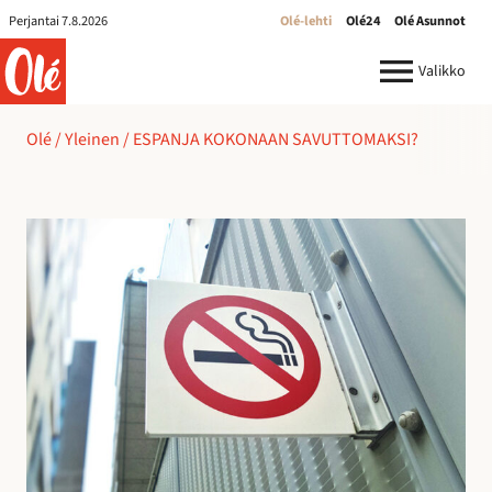
Perjantai 7.8.2026
Olé-lehti
Olé24
Olé Asunnot
ole.fi
Valikko
Olé
/
Yleinen
/
ESPANJA KOKONAAN SAVUTTOMAKSI?