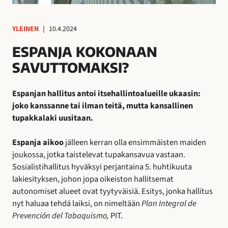
YLEINEN
|
10.4.2024
ESPANJA KOKONAAN
SAVUTTOMAKSI?
Espanjan hallitus antoi itsehallintoalueille ukaasin:
joko kanssanne tai ilman teitä, mutta kansallinen
tupakkalaki uusitaan.
Espanja aikoo
jälleen kerran olla ensimmäisten maiden
joukossa, jotka taistelevat tupakansavua vastaan.
Sosialistihallitus hyväksyi perjantaina 5. huhtikuuta
lakiesityksen, johon jopa oikeiston hallitsemat
autonomiset alueet ovat tyytyväisiä. Esitys, jonka hallitus
nyt haluaa tehdä laiksi, on nimeltään
Plan
Integral de
Prevención del Tabaquismo,
PIT.