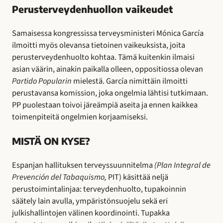
Perusterveydenhuollon vaikeudet
Samaisessa kongressissa terveysministeri Mónica García
ilmoitti myös olevansa tietoinen vaikeuksista, joita
perusterveydenhuolto kohtaa. Tämä kuitenkin ilmaisi
asian väärin, ainakin paikalla olleen, oppositiossa olevan
Partido
Popularin
mielestä. García nimittäin ilmoitti
perustavansa komission, joka ongelmia lähtisi tutkimaan.
PP puolestaan toivoi järeämpiä aseita ja ennen kaikkea
toimenpiteitä ongelmien korjaamiseksi.
MISTÄ ON KYSE?
Espanjan hallituksen terveyssuunnitelma
(Plan Integral de
Prevención del Tabaquismo,
PIT) käsittää neljä
perustoimintalinjaa:
terveydenhuolto, tupakoinnin
säätely lain
avulla, ympäristönsuojelu sekä eri
julkishallintojen välinen
koordinointi. Tupakka