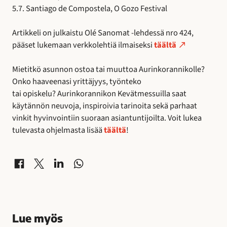
5.7. Santiago de Compostela, O Gozo Festival
Artikkeli on julkaistu Olé Sanomat -lehdessä nro 424,
pääset lukemaan verkkolehtiä ilmaiseksi
täältä
Mietitkö asunnon ostoa tai muuttoa Aurinkorannikolle?
Onko haaveenasi yrittäjyys, työnteko
tai opiskelu? Aurinkorannikon Kevätmessuilla saat
käytännön neuvoja, inspiroivia tarinoita sekä parhaat
vinkit hyvinvointiin suoraan asiantuntijoilta. Voit lukea
tulevasta ohjelmasta lisää
täältä
!
Jaa Facebookissa
Jaa X-palvelussa
Jaa LinkedInissä
Jaa WhatsAppissa
Lue myös