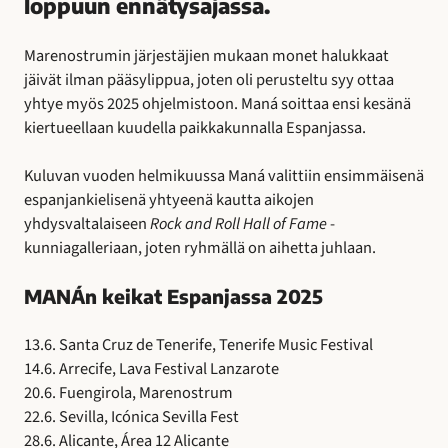
loppuun ennätysajassa.
Marenostrumin järjestäjien mukaan monet halukkaat
jäivät ilman pääsylippua, joten oli perusteltu syy ottaa
yhtye myös 2025 ohjelmistoon. Maná soittaa ensi kesänä
kiertueellaan kuudella paikkakunnalla Espanjassa.
Kuluvan vuoden helmikuussa Maná valittiin ensimmäisenä
espanjankielisenä yhtyeenä kautta aikojen
yhdysvaltalaiseen
Rock and Roll Hall of Fame
-
kunniagalleriaan, joten ryhmällä on aihetta juhlaan.
MANÁn keikat Espanjassa 2025
13.6. Santa Cruz de Tenerife, Tenerife Music Festival
14.6. Arrecife, Lava Festival Lanzarote
20.6. Fuengirola, Marenostrum
22.6. Sevilla, Icónica Sevilla Fest
28.6. Alicante, Área 12 Alicante