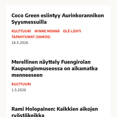
C
o
Coco Green esiintyy Aurinkorannikon
c
Syysmessuilla
o
KULTTUURI
MINNE MENNÄ
OLÉ-LEHTI
G
TAPAHTUMAT (VAMOS)
r
18.5.2026
e
e
M
n
e
Merellinen näyttely Fuengirolan
e
r
Kaupunginmuseossa on aikamatka
s
e
menneeseen
i
l
i
KULTTUURI
l
1.5.2026
n
i
t
n
R
y
e
a
Rami Holopainen: Kaikkien aikojen
y
n
m
ryöstökeikka
A