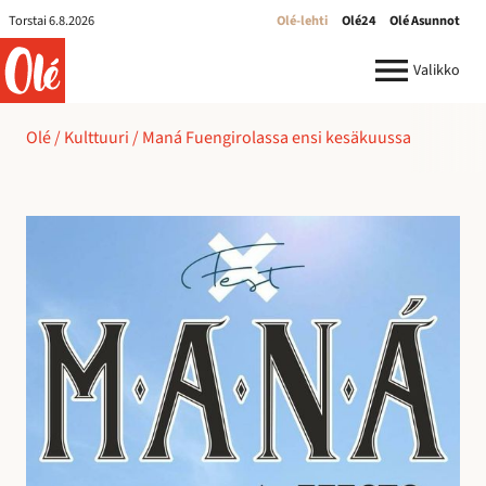
Torstai 6.8.2026
Olé-lehti
Olé24
Olé Asunnot
ole.fi
Valikko
Olé
/
Kulttuuri
/
Maná Fuengirolassa ensi kesäkuussa