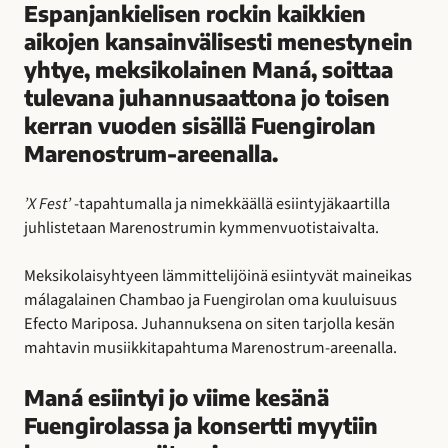
Espanjankielisen rockin kaikkien
aikojen kansainvälisesti menestynein
yhtye, meksikolainen Maná, soittaa
tulevana juhannusaattona jo toisen
kerran vuoden sisällä Fuengirolan
Marenostrum-areenalla.
’X Fest’
-tapahtumalla ja nimekkäällä esiintyjäkaartilla
juhlistetaan Marenostrumin kymmenvuotistaivalta.
Meksikolaisyhtyeen lämmittelijöinä esiintyvät maineikas
málagalainen Chambao ja Fuengirolan oma kuuluisuus
Efecto Mariposa. Juhannuksena on siten tarjolla kesän
mahtavin musiikkitapahtuma Marenostrum-areenalla.
Maná esiintyi jo viime kesänä
Fuengirolassa ja konsertti myytiin