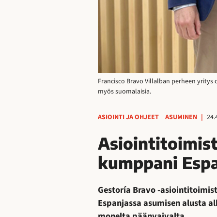
Francisco Bravo Villalban perheen yritys o
myös suomalaisia.
ASIOINTI JA OHJEET
ASUMINEN
|
24.
Asiointitoimi
kumppani Espa
Gestoría Bravo -asiointitoim
Espanjassa asumisen alusta al
monelta päänvaivalta.