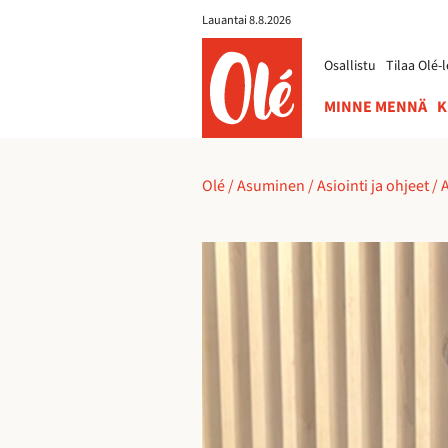
Lauantai 8.8.2026
ole.fi
Osallistu
Tilaa Olé-l
MINNE MENNÄ
K
Olé
/
Asuminen
/
Asiointi ja ohjeet
/