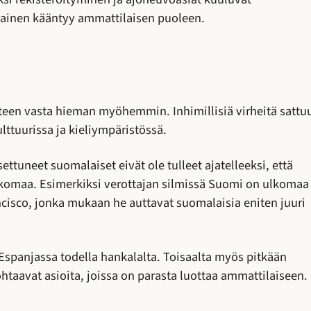
lainen kääntyy ammattilaisen puoleen.
teen vasta hieman myöhemmin. Inhimillisiä virheitä sattu
ulttuurissa ja kieliympäristössä.
ettuneet suomalaiset eivät ole tulleet ajatelleeksi, että
ulkomaa. Esimerkiksi verottajan silmissä Suomi on ulkomaa
ncisco, jonka mukaan he auttavat suomalaisia eniten juuri
 Espanjassa todella hankalalta. Toisaalta myös pitkään
htaavat asioita, joissa on parasta luottaa ammattilaiseen.