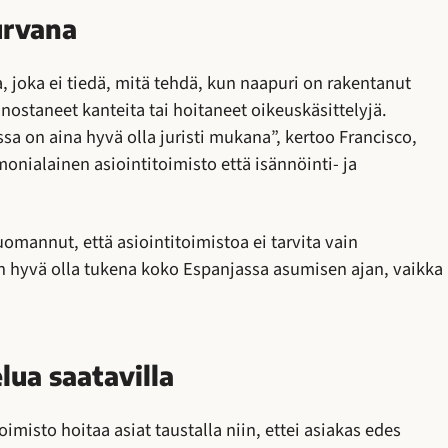
urvana
joka ei tiedä, mitä tehdä, kun naapuri on rakentanut
staneet kanteita tai hoitaneet oikeuskäsittelyjä.
 on aina hyvä olla juristi mukana”, kertoo Francisco,
nialainen asiointitoimisto että isännöinti- ja
mannut, että asiointitoimistoa ei tarvita vain
n hyvä olla tukena koko Espanjassa asumisen ajan, vaikka
lua saatavilla
imisto hoitaa asiat taustalla niin, ettei asiakas edes