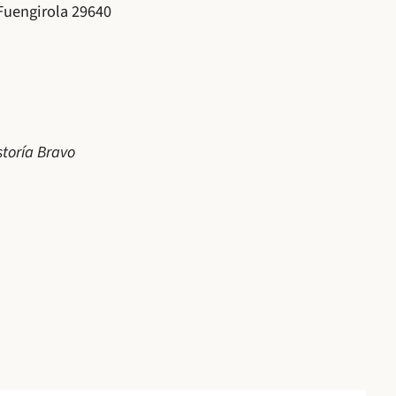
 Fuengirola 29640
storía Bravo