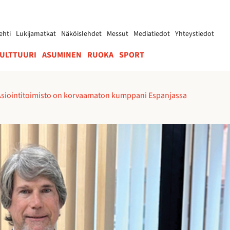
ehti
Lukijamatkat
Näköislehdet
Messut
Mediatiedot
Yhteystiedot
ULTTUURI
ASUMINEN
RUOKA
SPORT
Asiointitoimisto on korvaamaton kumppani Espanjassa