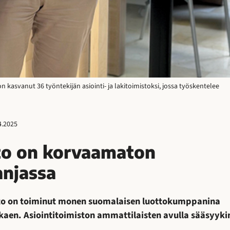
n kasvanut 36 työntekijän asiointi- ja lakitoimistoksi, jossa työskentelee
4.2025
sto on korvaamaton
njassa
isto on toiminut monen suomalaisen luottokumppanina
kaen. Asiointitoimiston ammattilaisten avulla sääsyyki