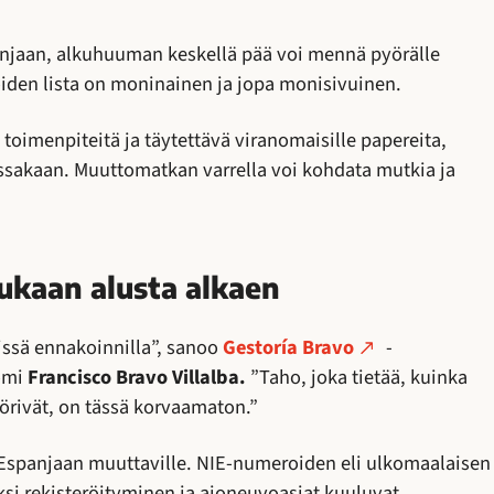
jaan, alkuhuuman keskellä pää voi mennä pyörälle
oiden lista on moninainen ja jopa monisivuinen.
toimenpiteitä ja täytettävä viranomaisille papereita,
assakaan. Muuttomatkan varrella voi kohdata mutkia ja
ukaan alusta alkaen
issä ennakoinnilla”, sanoo
Gestoría Bravo
-
nomi
Francisco Bravo Villalba.
”Taho, joka tietää, kuinka
yörivät, on tässä korvaamaton.”
u Espanjaan muuttaville. NIE-numeroiden eli ulkomaalaisen
i rekisteröityminen ja ajoneuvoasiat kuuluvat