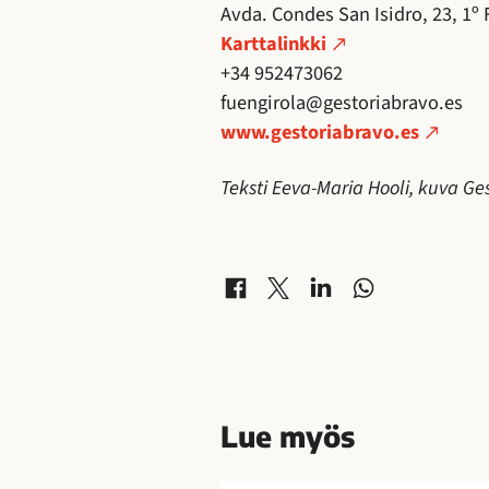
Avda. Condes San Isidro, 23, 1º
Karttalinkki
+34 952473062
fuengirola@gestoriabravo.es
www.gestoriabravo.es
Teksti Eeva-Maria Hooli, kuva Ge
Jaa Facebookissa
Jaa X-palvelussa
Jaa LinkedInissä
Jaa WhatsAppissa
Lue myös