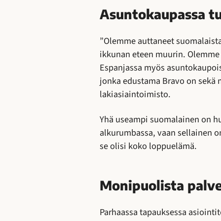
Asuntokaupassa t
”Olemme auttaneet suomalaista, 
ikkunan eteen muurin. Olemme no
Espanjassa myös asuntokaupoissa
jonka edustama Bravo on sekä mo
lakiasiaintoimisto.
Yhä useampi suomalainen on huo
alkurumbassa, vaan sellainen o
se olisi koko loppuelämä.
Monipuolista palve
Parhaassa tapauksessa asiointito