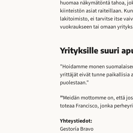
huomaa näkymätöntä tahoa, joka 
kiinteistön asiat raiteillaan. Ku
lakitoimisto, ei tarvitse itse v
vuokraukseen tai omaan yritykse
Yrityksille suuri ap
”Hoidamme monen suomalaisen y
yrittäjät eivät tunne paikallis
puolestaan.”
”
Meidän mottomme on, että jos
toteaa Francisco, jonka perheyri
Yhteystiedot:
Gestoría Bravo