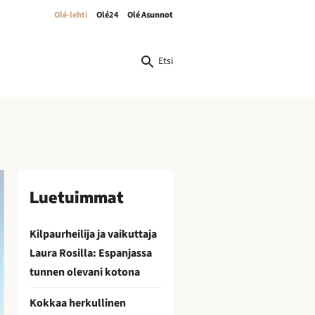
Olé-lehti
Olé24
Olé Asunnot
Etsi
Luetuimmat
Kilpaurheilija ja vaikuttaja
Laura Rosilla: Espanjassa
tunnen olevani kotona
Kokkaa herkullinen