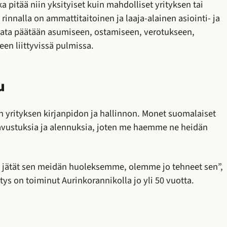
pitää niin yksityiset kuin mahdolliset yrityksen tai
n rinnalla on ammattitaitoinen ja laaja-alainen asiointi- ja
aivata päätään asumiseen, ostamiseen, verotukseen,
en liittyvissä pulmissa.
u
rityksen kirjanpidon ja hallinnon. Monet suomalaiset
ia avustuksia ja alennuksia, joten me haemme ne heidän
 jätät sen meidän huoleksemme, olemme jo tehneet sen”,
tys on toiminut Aurinkorannikolla jo yli 50 vuotta.