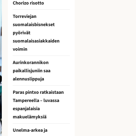
Chorizo risotto
Torreviejan
suomalaisbisnekset
pyörivät
suomalaisasiakkaiden
voimin
Aurinkorannikon
paikallisjuniin saa
alennuslippuja
Paras pintxo ratkaistaan
Tampereella – luvassa
espanjalaisia
makuelämyksiä
Unelma-arkea ja