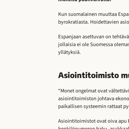
Kun suomalainen muuttaa Espan
byrokratiasta. Hoidettavien asi
Espanjaan asettuvan on tehtävä 
jollaisia ei ole Suomessa olem
yllätyksiä.
Asiointitoimisto m
“Monet ongelmat ovat vältettäv
asiointitoimiston johtava eko
paikallisen systeemin rattaat p
Asiointitoimistot ovat oiva ap
henkilönumeron haku, asukkaaks