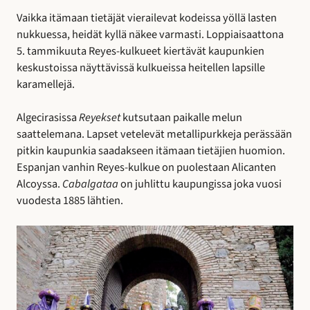
Vaikka itämaan tietäjät vierailevat kodeissa yöllä lasten
nukkuessa, heidät kyllä näkee varmasti. Loppiaisaattona
5. tammikuuta Reyes-kulkueet kiertävät kaupunkien
keskustoissa näyttävissä kulkueissa heitellen lapsille
karamellejä.
Algecirasissa
Reyekset
kutsutaan paikalle melun
saattelemana. Lapset vetelevät metallipurkkeja perässään
pitkin kaupunkia saadakseen itämaan tietäjien huomion.
Espanjan vanhin Reyes-kulkue on puolestaan Alicanten
Alcoyssa.
Cabalgataa
on juhlittu kaupungissa joka vuosi
vuodesta 1885 lähtien.