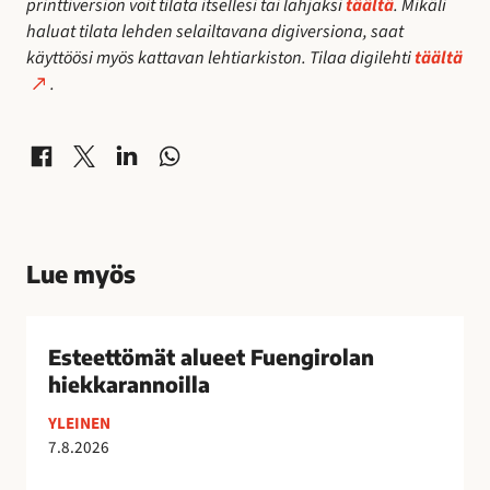
printtiversion voit tilata itsellesi tai lahjaksi
täältä
. Mikäli
haluat tilata lehden selailtavana digiversiona, saat
käyttöösi myös kattavan lehtiarkiston. Tilaa digilehti
täältä
.
Jaa Facebookissa
Jaa X-palvelussa
Jaa LinkedInissä
Jaa WhatsAppissa
Lue myös
E
s
Esteettömät alueet Fuengirolan
t
hiekkarannoilla
e
YLEINEN
e
7.8.2026
t
t