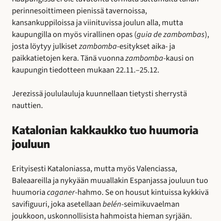
perinnesoittimeen pienissä tavernoissa,
kansankuppiloissa ja viinituvissa joulun alla, mutta
kaupungilla on myös virallinen opas (
guia de zambombas
),
josta löytyy julkiset
zambomba
-esitykset aika- ja
paikkatietojen kera. Tänä vuonna
zambomba
-kausi on
kaupungin tiedotteen mukaan 22.11.–25.12.
Jerezissä joululauluja kuunnellaan tietysti sherrystä
nauttien.
Katalonian kakkaukko tuo huumoria
jouluun
Erityisesti Kataloniassa, mutta myös Valenciassa,
Baleaareilla ja nykyään muuallakin Espanjassa jouluun tuo
huumoria
caganer
-hahmo. Se on housut kintuissa kykkivä
savifiguuri, joka asetellaan
belén
-seimikuvaelman
joukkoon, uskonnollisista hahmoista hieman syrjään.