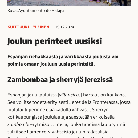
Kuva: Ayuntamiento de Malaga
KULTTUURI
YLEINEN
|
19.12.2024
Joulun perinteet uusiksi
Espanjan riehakkaasta ja värikkäästä joulusta voi
poimia omaan jouluun uusia perinteitä.
Zambombaa ja sherryjä Jerezissä
Espanjan joululauluista (
villancicos
) hartaus on kaukana.
Sen voi itse todeta erityisesti Jerez de la Fronterassa, jossa
joululauluperinne elää kadulla vahvasti. Sherryn
kotikaupungissa joululauluja säestetään erikoisella
zambomba
-rytmisoittimella, jonka tahdissa lauluryhmä
tulkitsee flamenco-vivahteisia joulun rallatuksia.