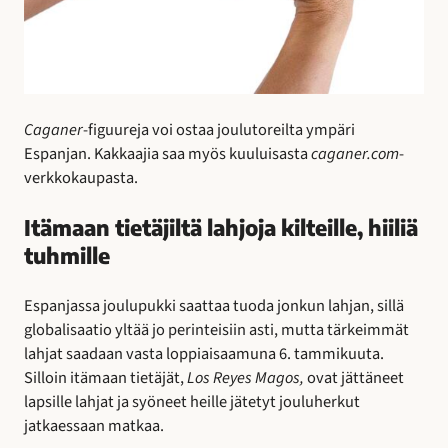
Caganer
-figuureja voi ostaa joulutoreilta ympäri
Espanjan. Kakkaajia saa myös kuuluisasta
caganer.com
-
verkkokaupasta.
Itämaan tietäjiltä lahjoja kilteille, hiiliä
tuhmille
Espanjassa joulupukki saattaa tuoda jonkun lahjan, sillä
globalisaatio yltää jo perinteisiin asti, mutta tärkeimmät
lahjat saadaan vasta loppiaisaamuna 6. tammikuuta.
Silloin itämaan tietäjät,
Los Reyes Magos,
ovat jättäneet
lapsille lahjat ja syöneet heille jätetyt jouluherkut
jatkaessaan matkaa.