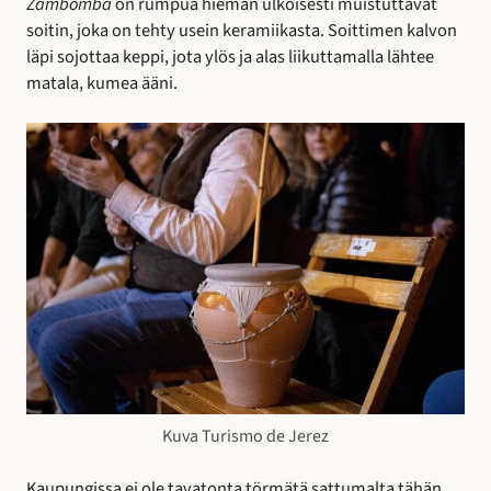
Zambomba
on rumpua hieman ulkoisesti muistuttavat
soitin, joka on tehty usein keramiikasta. Soittimen kalvon
läpi sojottaa keppi, jota ylös ja alas liikuttamalla lähtee
matala, kumea ääni.
Kuva Turismo de Jerez
Kaupungissa ei ole tavatonta törmätä sattumalta tähän