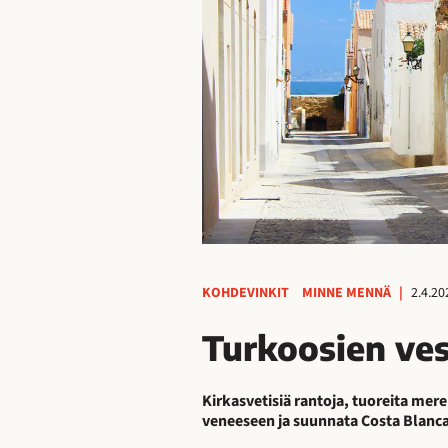
KOHDEVINKIT
MINNE MENNÄ
|
2.4.20
Turkoosien ves
Kirkasvetisiä rantoja, tuoreita me
veneeseen ja suunnata Costa Blancan