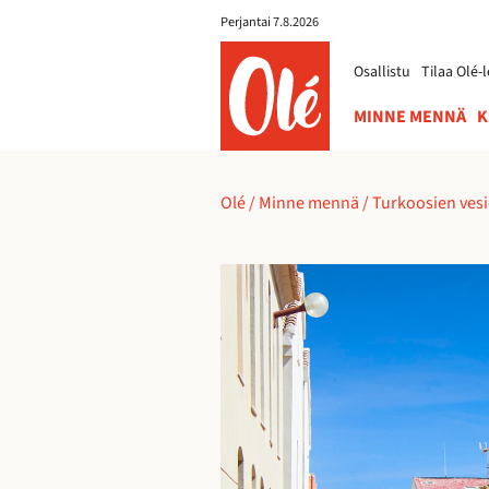
Perjantai 7.8.2026
ole.fi
Osallistu
Tilaa Olé-l
MINNE MENNÄ
K
Olé
/
Minne mennä
/
Turkoosien vesi