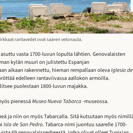
kirkkaat rantavedet ovat saaren vetonaula.
 asuttu vasta 1700-luvun lopulta lähtien. Genovalaisten
taman kylän muuri on julistettu Espanjan
aan aikaan rakennettu, hieman rempallaan oleva
Iglesia de
öröttää edelleen rantaviivassa aallokon armoilla.
llitsee puolestaan 1800-luvun majakka.
 myös pienessä
Museo Nueva Tabarca
-museossa.
eä ja niin on myös Tabarcalla. Sitä kutsutaan myös nimill
ai
Isla de San Pedro
. Tabarca-nimi juontuu saarelle 1700-
ista 69 genovalaisperheestä, jotka olivat olleet Tunisian