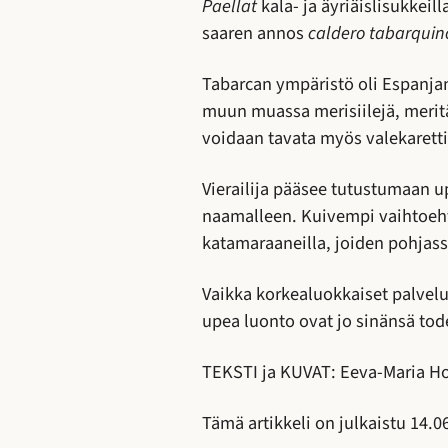
Paellat
kala- ja äyriäislisukkeil
saaren annos
caldero tabarquin
Tabarcan ympäristö oli Espanja
muun muassa merisiilejä, meritäh
voidaan tavata myös valekaretti
Vierailija pääsee tutustumaan 
naamalleen. Kuivempi vaihtoeht
katamaraaneilla, joiden pohjas
Vaikka korkealuokkaiset palvelu
upea luonto ovat jo sinänsä tode
TEKSTI ja KUVAT: Eeva-Maria Ho
Tämä artikkeli on julkaistu 14.