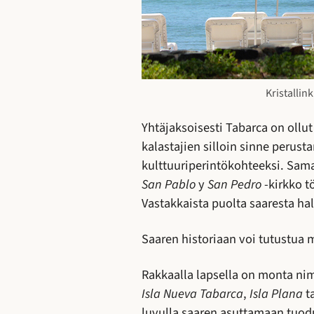
Kristallin
Yhtäjaksoisesti Tabarca on ollut
kalastajien silloin sinne perus
kulttuuriperintökohteeksi. Sam
San Pablo
y
San Pedro
-kirkko t
Vastakkaista puolta saaresta ha
Saaren historiaan voi tutustua
Rakkaalla lapsella on monta nim
Isla Nueva Tabarca
,
Isla Plana
t
luvulla saaren asuttamaan tuodu