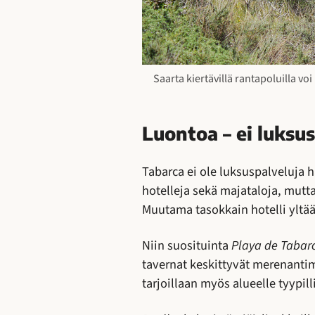
Saarta kiertävillä rantapoluilla v
Luontoa – ei luksu
Tabarca ei ole luksuspalveluja 
hotelleja sekä majataloja, mutt
Muutama tasokkain hotelli yltä
Niin suosituinta
Playa de Tabar
tavernat keskittyvät merenantimi
tarjoillaan myös alueelle tyypilli