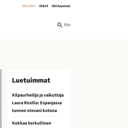
Olé-lehti
Olé24
Olé Asunnot
Etsi
Luetuimmat
Kilpaurheilija ja vaikuttaja
Laura Rosilla: Espanjassa
tunnen olevani kotona
Kokkaa herkullinen