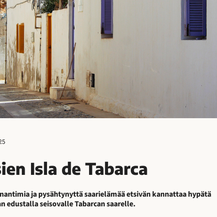
25
ien Isla de Tabarca
renantimia ja pysähtynyttä saarielämää etsivän kannattaa hypätä
 edustalla seisovalle Tabarcan saarelle.