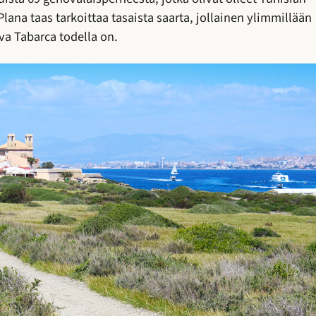
Plana taas tarkoittaa tasaista saarta, jollainen ylimmillään
a Tabarca todella on.