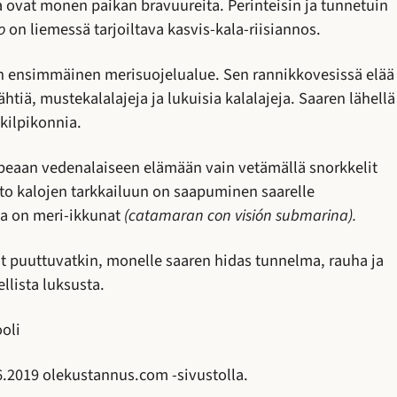
la ovat monen paikan bravuureita. Perinteisin ja tunnetuin
o
on liemessä tarjoiltava kasvis-kala-riisiannos.
n ensimmäinen merisuojelualue. Sen rannikkovesissä elää
tiä, mustekalalajeja ja lukuisia kalalajeja. Saaren lähellä
kilpikonnia.
upeaan vedenalaiseen elämään vain vetämällä snorkkelit
o kalojen tarkkailuun on saapuminen saarelle
sa on meri-ikkunat
(catamaran con visión submarina).
t puuttuvatkin, monelle saaren hidas tunnelma, rauha ja
llista luksusta.
oli
06.2019 olekustannus.com -sivustolla.