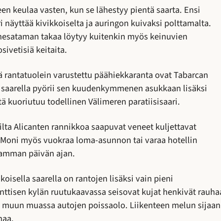
een keulaa vasten, kun se lähestyy pientä saarta. Ensi
i näyttää kivikkoiselta ja auringon kuivaksi polttamalta.
nesataman takaa löytyy kuitenkin myös keinuvien
ivetisiä keitaita.
 rantatuolein varustettu päähiekkaranta ovat Tabarcan
in saarella pyörii sen kuudenkymmenen asukkaan lisäksi
tä kuoriutuu todellinen Välimeren paratiisisaari.
ilta Alicanten rannikkoa saapuvat veneet kuljettavat
ä. Moni myös vuokraa loma-asunnon tai varaa hotellin
eamman päivän ajan.
sella saarella on rantojen lisäksi vain pieni
ttisen kylän ruutukaavassa seisovat kujat henkivät rauha
ee muun muassa autojen poissaolo. Liikenteen melun sijaan
naa.