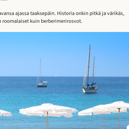
vansa ajassa taaksepäin. Historia onkin pitkä ja värikäs,
iin roomalaiset kuin berberimerirosvot.