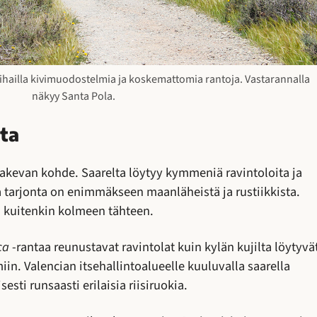
oi ihailla kivimuodostelmia ja koskemattomia rantoja. Vastarannalla
näkyy Santa Pola.
sta
hakevan kohde. Saarelta löytyy kymmeniä ravintoloita ja
a tarjonta on enimmäkseen maanläheistä ja rustiikkista.
ä kuitenkin kolmeen tähteen.
ca
-rantaa reunustavat ravintolat kuin kylän kujilta löytyvä
in. Valencian itsehallintoalueelle kuuluvalla saarella
sesti runsaasti erilaisia riisiruokia.