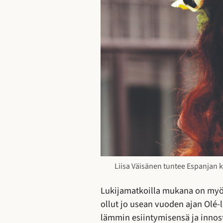
Liisa Väisänen tuntee Espanjan ku
Lukijamatkoilla mukana on myös
ollut jo usean vuoden ajan Olé
lämmin esiintymisensä ja innost