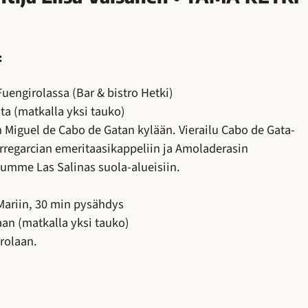
:
engirolassa (Bar & bistro Hetki)
ta (matkalla yksi tauko)
iguel de Cabo de Gatan kylään. Vierailu Cabo de Gata-
rregarcian emeritaasikappeliin ja Amoladerasin
tumme Las Salinas suola-alueisiin.
ariin, 30 min pysähdys
an (matkalla yksi tauko)
rolaan.