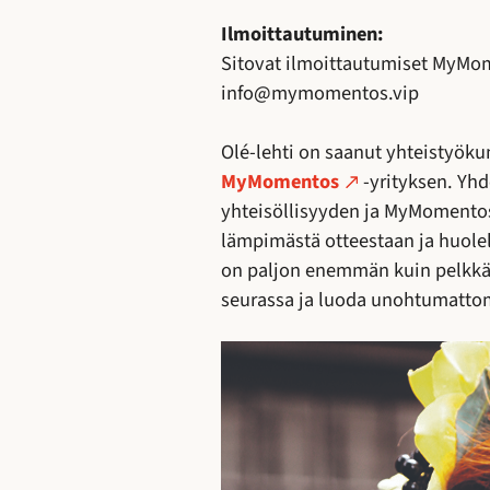
Ilmoittautuminen:
Sitovat ilmoittautumiset MyM
info@mymomentos.vip
Olé-lehti on saanut yhteistyö
MyMomentos
-yrityksen. Yhd
yhteisöllisyyden ja MyMomentos
lämpimästä otteestaan ja huolel
on paljon enemmän kuin pelkkä 
seurassa ja luoda unohtumatto