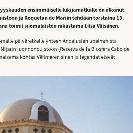
yyskauden ensimmäiselle lukijamatkalle on alkanut.
istoon ja Roquetan de Mariin tehdään torstaina 13.
na toimii suomalaisten rakastama Liisa Väisänen.
alle päiväretkelle yhteen Andalusian upeimmista
Níjarin luonnonpuistoon (Reserva de la Biosfera Cabo de
 maisema kohtaa Välimeren sinen ja legendat elävät