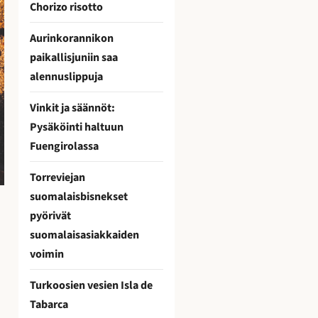
Chorizo risotto
Aurinkorannikon
paikallisjuniin saa
alennuslippuja
Vinkit ja säännöt:
Pysäköinti haltuun
Fuengirolassa
Torreviejan
suomalaisbisnekset
pyörivät
suomalaisasiakkaiden
voimin
Turkoosien vesien Isla de
Tabarca