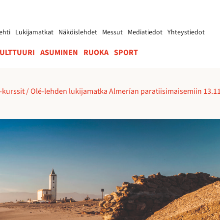
ehti
Lukijamatkat
Näköislehdet
Messut
Mediatiedot
Yhteystiedot
ULTTUURI
ASUMINEN
RUOKA
SPORT
-kurssit
/
Olé-lehden lukijamatka Almerían paratiisimaisemiin 13.1