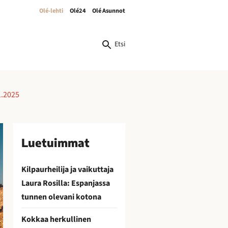
Olé-lehti
Olé24
Olé Asunnot
Etsi
1.2025
Luetuimmat
Kilpaurheilija ja vaikuttaja
Laura Rosilla: Espanjassa
tunnen olevani kotona
Kokkaa herkullinen