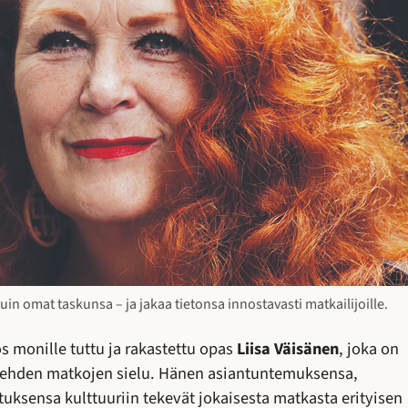
in omat taskunsa – ja jakaa tietonsa innostavasti matkailijoille.
 monille tuttu ja rakastettu opas
Liisa Väisänen
, joka on
-lehden matkojen sielu. Hänen asiantuntemuksensa,
uksensa kulttuuriin tekevät jokaisesta matkasta erityisen