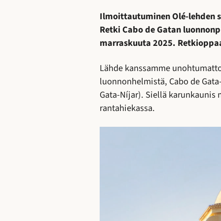
Ilmoittautuminen Olé-lehden s
Retki Cabo de Gatan luonnonpu
marraskuuta 2025. Retkioppaa
Lähde kanssamme unohtumattom
luonnonhelmistä, Cabo de Gata-
Gata-Níjar). Siellä karunkaunis
rantahiekassa.