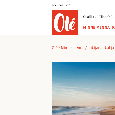
Torstai 6.8.2026
ole.fi
Osallistu
Tilaa Olé-l
MINNE MENNÄ
K
Olé
/
Minne mennä
/
Lukijamatkat ja 