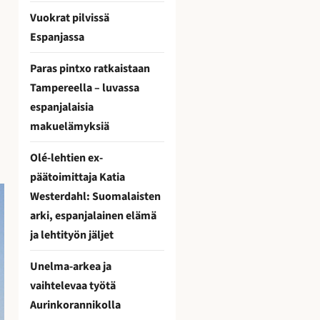
Vuokrat pilvissä
Espanjassa
Paras pintxo ratkaistaan
Tampereella – luvassa
espanjalaisia
makuelämyksiä
Olé-lehtien ex-
päätoimittaja Katia
Westerdahl: Suomalaisten
arki, espanjalainen elämä
ja lehtityön jäljet
Unelma-arkea ja
vaihtelevaa työtä
Aurinkorannikolla