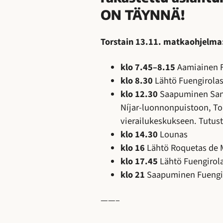
ON TÄYNNÄ!
Torstain 13.11. matkaohjelma
klo 7.45–8.15
Aamiainen Fu
klo 8.30
Lähtö Fuengirolas
klo 12.30
Saapuminen San M
Níjar-luonnonpuistoon, To
vierailukeskukseen. Tutus
klo 14.30
Lounas
klo 16
Lähtö Roquetas de M
klo 17.45
Lähtö Fuengirola
klo 21
Saapuminen Fuengi
——–