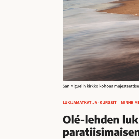
San Miguelin kirkko kohoaa majesteettise
LUKIJAMATKAT JA -KURSSIT
MINNE M
Olé-lehden lu
paratiisimaisem