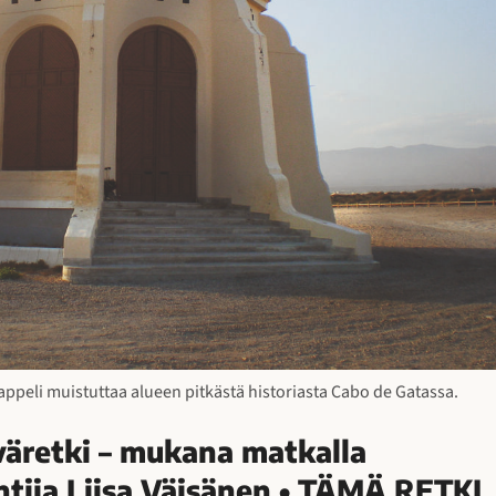
kappeli muistuttaa alueen pitkästä historiasta Cabo de Gatassa.
väretki – mukana matkalla
ntija Liisa Väisänen • TÄMÄ RETKI