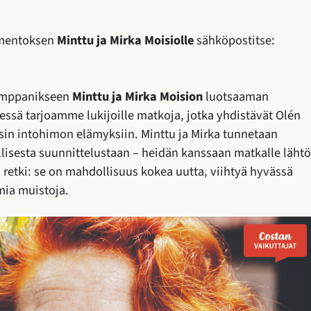
omentoksen
Minttu ja Mirka Moisiolle
sähköpostitse:
kumppanikseen
Minttu ja Mirka Moision
luotsaaman
essä tarjoamme lukijoille matkoja, jotka yhdistävät Olén
in intohimon elämyksiin. Minttu ja Mirka tunnetaan
lisesta suunnittelustaan – heidän kanssaan matkalle lähtö
retki: se on mahdollisuus kokea uutta, viihtyä hyvässä
mia muistoja.