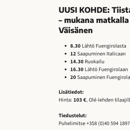
UUSI KOHDE:
Tiist
– mukana matkalla 
Väisänen
8.30
Lähtö Fuengirolasta
12
Saapuminen Italicaan
14.30
Ruokailu
16.30
Lähtö Fuengirolaan
20
Saapuminen Fuengirol
Lisätiedot:
Hinta:
103 €
, Olé-lehden tilaajil
Tiedustelut:
Puhelimitse +358 (0)40 594 1897