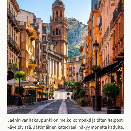
Jaénin vanhakaupunki on melko kompakti ja täten helposti
käveltävissä. Jättimäinen katedraali näkyy monelta kadulta.