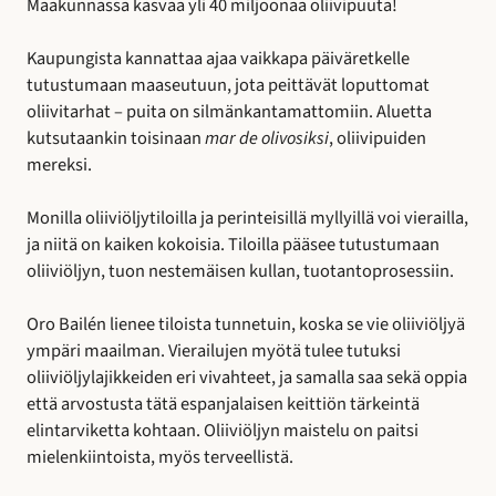
Maakunnassa kasvaa yli 40 miljoonaa oliivipuuta!
Kaupungista kannattaa ajaa vaikkapa päiväretkelle
tutustumaan maaseutuun, jota peittävät loputtomat
oliivitarhat – puita on silmänkantamattomiin. Aluetta
kutsutaankin toisinaan
mar de olivosiksi
, oliivipuiden
mereksi.
Monilla oliiviöljytiloilla ja perinteisillä myllyillä voi vierailla,
ja niitä on kaiken kokoisia. Tiloilla pääsee tutustumaan
oliiviöljyn, tuon nestemäisen kullan, tuotantoprosessiin.
Oro Bailén lienee tiloista tunnetuin, koska se vie oliiviöljyä
ympäri maailman. Vierailujen myötä tulee tutuksi
oliiviöljylajikkeiden eri vivahteet, ja samalla saa sekä oppia
että arvostusta tätä espanjalaisen keittiön tärkeintä
elintarviketta kohtaan. Oliiviöljyn maistelu on paitsi
mielenkiintoista, myös terveellistä.