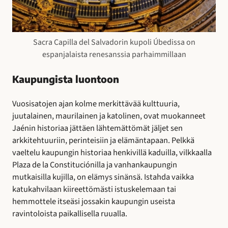
Sacra Capilla del Salvadorin kupoli Úbedissa on
espanjalaista renesanssia parhaimmillaan
Kaupungista luontoon
Vuosisatojen ajan kolme merkittävää kulttuuria,
juutalainen, maurilainen ja katolinen, ovat muokanneet
Jaénin historiaa jättäen lähtemättömät jäljet sen
arkkitehtuuriin, perinteisiin ja elämäntapaan. Pelkkä
vaeltelu kaupungin historiaa henkivillä kaduilla, vilkkaalla
Plaza de la Constituciónilla ja vanhankaupungin
mutkaisilla kujilla, on elämys sinänsä. Istahda vaikka
katukahvilaan kiireettömästi istuskelemaan tai
hemmottele itseäsi jossakin kaupungin useista
ravintoloista paikallisella ruualla.