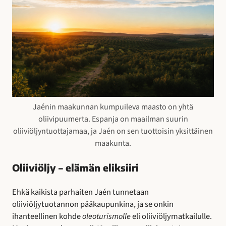
Jaénin maakunnan kumpuileva maasto on yhtä
oliivipuumerta. Espanja on maailman suurin
oliiviöljyntuottajamaa, ja Jaén on sen tuottoisin yksittäinen
maakunta.
Oliiviöljy – elämän eliksiiri
Ehkä kaikista parhaiten Jaén tunnetaan
oliiviöljytuotannon pääkaupunkina, ja se onkin
ihanteellinen kohde
oleoturismolle
eli oliiviöljymatkailulle.