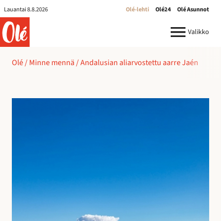
Lauantai 8.8.2026
Olé-lehti
Olé24
Olé Asunnot
ole.fi
Valikko
Olé
/
Minne mennä
/
Andalusian aliarvostettu aarre Jaén