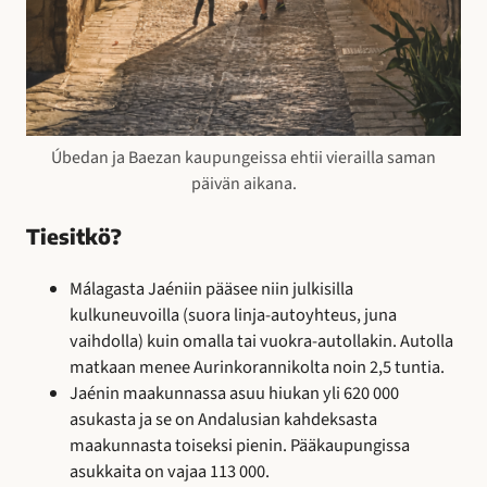
Úbedan ja Baezan kaupungeissa ehtii vierailla saman
päivän aikana.
Tiesitkö?
Málagasta Jaéniin pääsee niin julkisilla
kulkuneuvoilla (suora linja-autoyhteus, juna
vaihdolla) kuin omalla tai vuokra-autollakin. Autolla
matkaan menee Aurinkorannikolta noin 2,5 tuntia.
Jaénin maakunnassa asuu hiukan yli 620 000
asukasta ja se on Andalusian kahdeksasta
maakunnasta toiseksi pienin. Pääkaupungissa
asukkaita on vajaa 113 000.