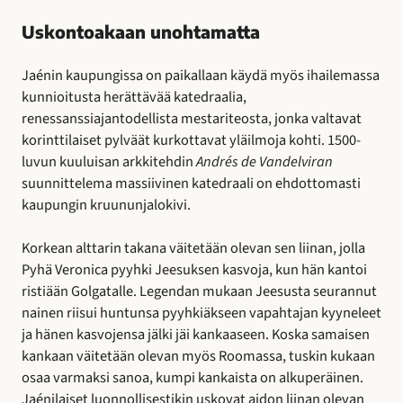
Uskontoakaan unohtamatta
Jaénin kaupungissa on paikallaan käydä myös ihailemassa
kunnioitusta herättävää katedraalia,
renessanssiajantodellista mestariteosta, jonka valtavat
korinttilaiset pylväät kurkottavat yläilmoja kohti. 1500-
luvun kuuluisan arkkitehdin
Andrés de Vandelviran
suunnittelema massiivinen katedraali on ehdottomasti
kaupungin kruununjalokivi.
Korkean alttarin takana väitetään olevan sen liinan, jolla
Pyhä Veronica pyyhki Jeesuksen kasvoja, kun hän kantoi
ristiään Golgatalle. Legendan mukaan Jeesusta seurannut
nainen riisui huntunsa pyyhkiäkseen vapahtajan kyyneleet
ja hänen kasvojensa jälki jäi kankaaseen. Koska samaisen
kankaan väitetään olevan myös Roomassa, tuskin kukaan
osaa varmaksi sanoa, kumpi kankaista on alkuperäinen.
Jaénilaiset luonnollisestikin uskovat aidon liinan olevan