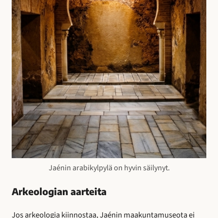
Jaénin arabikylpylä on hyvin säilynyt.
Arkeologian aarteita
Jos arkeologia kiinnostaa, Jaénin maakuntamuseota ei