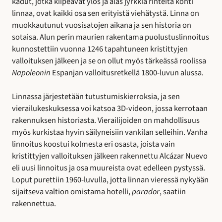
kadut, jotka kiipeävät ylös ja alas jyrkkiä rinteitä kohti
linnaa, ovat kaikki osa sen erityistä viehätystä. Linna on
muokkautunut vuosisatojen aikana ja sen historia on
sotaisa. Alun perin maurien rakentama puolustuslinnoitus
kunnostettiin vuonna 1246 tapahtuneen kristittyjen
valloituksen jälkeen ja se on ollut myös tärkeässä roolissa
Napoleonin
Espanjan valloitusretkellä 1800-luvun alussa.
Linnassa järjestetään tutustumiskierroksia, ja sen
vierailukeskuksessa voi katsoa 3D-videon, jossa kerrotaan
rakennuksen historiasta. Vierailijoiden on mahdollisuus
myös kurkistaa hyvin säilyneisiin vankilan selleihin. Vanha
linnoitus koostui kolmesta eri osasta, joista vain
kristittyjen valloituksen jälkeen rakennettu Alcázar Nuevo
eli uusi linnoitus ja osa muureista ovat edelleen pystyssä.
Loput purettiin 1960-luvulla, jotta linnan vieressä nykyään
sijaitseva valtion omistama hotelli,
parador
, saatiin
rakennettua.