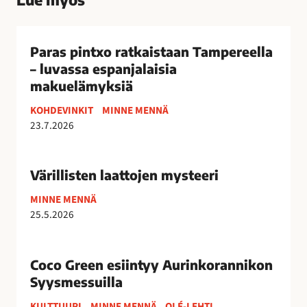
P
a
Paras pintxo ratkaistaan Tampereella
r
– luvassa espanjalaisia
a
makuelämyksiä
s
KOHDEVINKIT
MINNE MENNÄ
p
23.7.2026
i
n
V
t
ä
Värillisten laattojen mysteeri
x
r
o
MINNE MENNÄ
i
r
25.5.2026
l
a
l
C
t
i
o
Coco Green esiintyy Aurinkorannikon
k
s
c
a
Syysmessuilla
t
o
i
e
KULTTUURI
MINNE MENNÄ
OLÉ-LEHTI