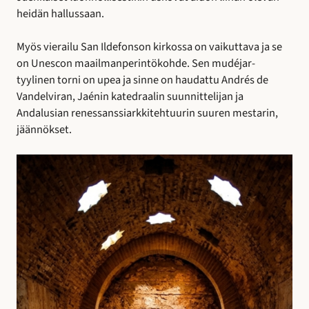
heidän hallussaan.
Myös vierailu San Ildefonson kirkossa on vaikuttava ja se
on Unescon maailmanperintökohde. Sen mudéjar-
tyylinen torni on upea ja sinne on haudattu Andrés de
Vandelviran, Jaénin katedraalin suunnittelijan ja
Andalusian renessanssiarkkitehtuurin suuren mestarin,
jäännökset.