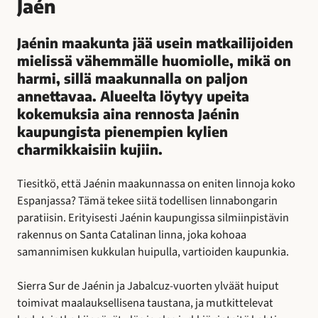
Jaén
Jaénin maakunta jää usein matkailijoiden
mielissä vähemmälle huomiolle, mikä on
harmi, sillä maakunnalla on paljon
annettavaa. Alueelta löytyy upeita
kokemuksia aina rennosta Jaénin
kaupungista pienempien kylien
charmikkaisiin kujiin.
Tiesitkö, että Jaénin maakunnassa on eniten linnoja koko
Espanjassa? Tämä tekee siitä todellisen linnabongarin
paratiisin. Erityisesti Jaénin kaupungissa silmiinpistävin
rakennus on Santa Catalinan linna, joka kohoaa
samannimisen kukkulan huipulla, vartioiden kaupunkia.
Sierra Sur de Jaénin ja Jabalcuz-vuorten ylväät huiput
toimivat maalauksellisena taustana, ja mutkittelevat