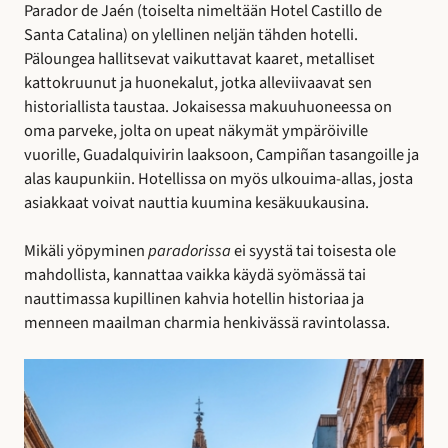
Parador de Jaén (toiselta nimeltään Hotel Castillo de
Santa Catalina) on ylellinen neljän tähden hotelli.
Päloungea hallitsevat vaikuttavat kaaret, metalliset
kattokruunut ja huonekalut, jotka alleviivaavat sen
historiallista taustaa. Jokaisessa makuuhuoneessa on
oma parveke, jolta on upeat näkymät ympäröiville
vuorille, Guadalquivirin laaksoon, Campiñan tasangoille ja
alas kaupunkiin. Hotellissa on myös ulkouima-allas, josta
asiakkaat voivat nauttia kuumina kesäkuukausina.
Mikäli yöpyminen
paradorissa
ei syystä tai toisesta ole
mahdollista, kannattaa vaikka käydä syömässä tai
nauttimassa kupillinen kahvia hotellin historiaa ja
menneen maailman charmia henkivässä ravintolassa.