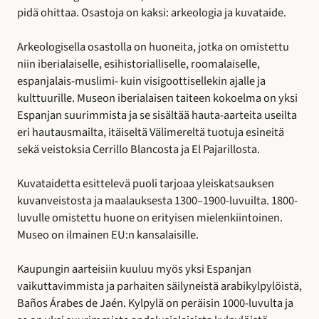
pidä ohittaa. Osastoja on kaksi: arkeologia ja kuvataide.
Arkeologisella osastolla on huoneita, jotka on omistettu
niin iberialaiselle, esihistorialliselle, roomalaiselle,
espanjalais-muslimi- kuin visigoottisellekin ajalle ja
kulttuurille. Museon iberialaisen taiteen kokoelma on yksi
Espanjan suurimmista ja se sisältää hauta-aarteita useilta
eri hautausmailta, itäiseltä Välimereltä tuotuja esineitä
sekä veistoksia Cerrillo Blancosta ja El Pajarillosta.
Kuvataidetta esittelevä puoli tarjoaa yleiskatsauksen
kuvanveistosta ja maalauksesta 1300–1900-luvuilta. 1800-
luvulle omistettu huone on erityisen mielenkiintoinen.
Museo on ilmainen EU:n kansalaisille.
Kaupungin aarteisiin kuuluu myös yksi Espanjan
vaikuttavimmista ja parhaiten säilyneistä arabikylpylöistä,
Baños Árabes de Jaén. Kylpylä on peräisin 1000-luvulta ja