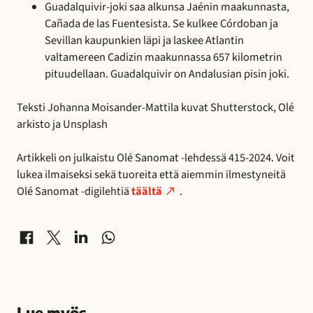
Guadalquivir-joki saa alkunsa Jaénin maakunnasta,
Cañada de las Fuentesista. Se kulkee Córdoban ja
Sevillan kaupunkien läpi ja laskee Atlantin
valtamereen Cadizin maakunnassa 657 kilometrin
pituudellaan. Guadalquivir on Andalusian pisin joki.
Teksti Johanna Moisander-Mattila kuvat Shutterstock, Olé
arkisto ja Unsplash
Artikkeli on julkaistu Olé Sanomat -lehdessä 415-2024. Voit
lukea ilmaiseksi sekä tuoreita että aiemmin ilmestyneitä
Olé Sanomat -digilehtiä
täältä
.
Jaa Facebookissa
Jaa X-palvelussa
Jaa LinkedInissä
Jaa WhatsAppissa
Lue myös