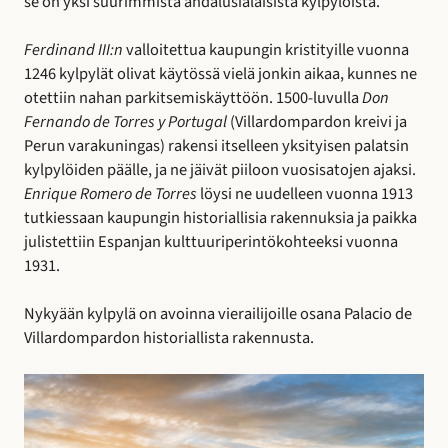
se on yksi suurimmista andalusialaisista kylpylöistä.
Ferdinand III:n
valloitettua kaupungin kristityille vuonna
1246 kylpylät olivat käytössä vielä jonkin aikaa, kunnes ne
otettiin nahan parkitsemiskäyttöön. 1500-luvulla
Don
Fernando de Torres y Portugal
(Villardompardon kreivi ja
Perun varakuningas) rakensi itselleen yksityisen palatsin
kylpylöiden päälle, ja ne jäivät piiloon vuosisatojen ajaksi.
Enrique Romero de Torres
löysi ne uudelleen vuonna 1913
tutkiessaan kaupungin historiallisia rakennuksia ja paikka
julistettiin Espanjan kulttuuriperintökohteeksi vuonna
1931.
Nykyään kylpylä on avoinna vierailijoille osana Palacio de
Villardompardon historiallista rakennusta.