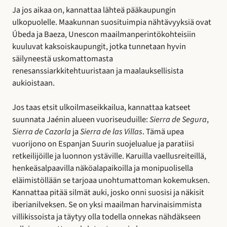
Ja jos aikaa on, kannattaa lähteä pääkaupungin
ulkopuolelle. Maakunnan suosituimpia nähtävyyksiä ovat
Úbeda ja Baeza, Unescon maailmanperintökohteisiin
kuuluvat kaksoiskaupungit, jotka tunnetaan hyvin
säilyneestä uskomattomasta
renesanssiarkkitehtuuristaan ja maalauksellisista
aukioistaan.
Jos taas etsit ulkoilmaseikkailua, kannattaa katseet
suunnata Jaénin alueen vuoriseuduille:
Sierra de Segura
,
Sierra de Cazorla
ja
Sierra de las Villas
. Tämä upea
vuorijono on Espanjan Suurin suojelualue ja paratiisi
retkeilijöille ja luonnon ystäville. Karuilla vaellusreiteillä,
henkeäsalpaavilla näköalapaikoilla ja monipuolisella
eläimistöllään se tarjoaa unohtumattoman kokemuksen.
Kannattaa pitää silmät auki, josko onni suosisi ja näkisit
iberianilveksen. Se on yksi maailman harvinaisimmista
villikissoista ja täytyy olla todella onnekas nähdäkseen