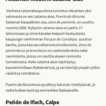
Vanhana satamakaupunkina tunnetun Alicanten yksi
vetonaula on sen satama-alue,
Puerto de Alicante
.
Sataman kaupallinen osa,
zona de poniente
, on uusittu
vuonna 2006. Nykyisin satama-alue on jaettu 17
laituriosaan ja sinne kävelee helposti keskustasta
kaupungin vanhimman
Parque de Canalejas
-puiston
kautta, jossa kasvaa valtavia kumiviikunoita.
Zona de
ponientessa
ja
levantessa
on useita kahviloita sekä
ravintoloita, joissa voi nauttia alueen rennosta
tunnelmasta. Koko satama-alue näyttäytyy
kauneimmillaan iltahämärissä, ja sen kiertää ympäri pitkin
valaistua rantakatua.
Puerto de Alicantessa pysähtyy lukuisat risteilylaivat, ja
sieltä kulkee lauttoja esimerkiksi Baleaareille.
Peñón de Ifach, Calpe