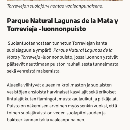
Torreviejan suolajärvi hohtaa vaaleanpunaisena.
Parque Natural Lagunas de la Mata y
Torrevieja -luonnonpuisto
Suolantuotannostaan tunnetun Torreviejan kahta
suolalaguunia ympäröi
Parque Natural Lagunas de la
Mata y Torrevieja
-luonnonpuisto, jossa luonnon ystävät
pääsevät nauttimaan puiston rauhallisesta tunnelmasta
sekä vehreistä maisemista.
Alueella viihtyvät alueen mikroilmaston ja suolaisten
vesistöjen ansioista harvinaiset kasvilajit sekä erikoiset
lintulajit kuten flamingot, mustakaulauikut ja pitkäjalat.
Puisto on näkemisen arvoinen myös senkin vuoksi, että
toinen suolajärvistä on veden suolapitoisuuden ja
bakteerikannan takia vaaleanpunainen.