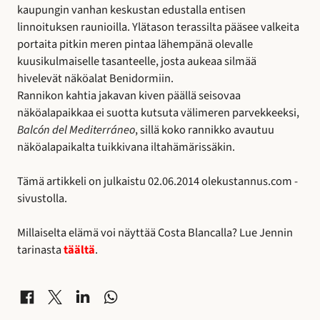
kaupungin vanhan keskustan edustalla entisen
linnoituksen raunioilla. Ylätason terassilta pääsee valkeita
portaita pitkin meren pintaa lähempänä olevalle
kuusikulmaiselle tasanteelle, josta aukeaa silmää
hivelevät näköalat Benidormiin.
Rannikon kahtia jakavan kiven päällä seisovaa
näköalapaikkaa ei suotta kutsuta välimeren parvekkeeksi,
Balcón del Mediterráneo
, sillä koko rannikko avautuu
näköalapaikalta tuikkivana iltahämärissäkin.
Tämä artikkeli on julkaistu 02.06.2014 olekustannus.com -
sivustolla.
Millaiselta elämä voi näyttää Costa Blancalla? Lue Jennin
tarinasta
täältä
.
Jaa Facebookissa
Jaa X-palvelussa
Jaa LinkedInissä
Jaa WhatsAppissa