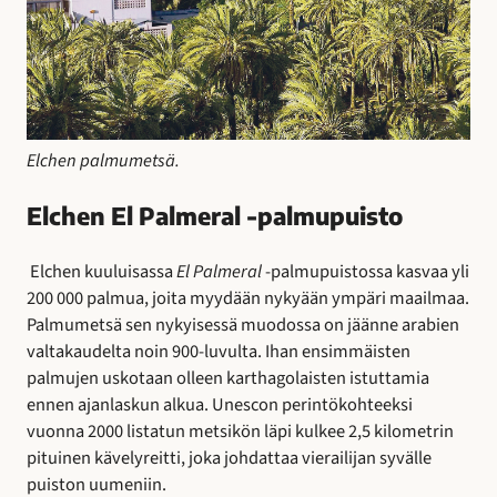
Elchen palmumetsä.
Elchen El Palmeral -palmupuisto
Elchen kuuluisassa
El Palmeral
-palmupuistossa kasvaa yli
200 000 palmua, joita myydään nykyään ympäri maailmaa.
Palmumetsä sen nykyisessä muodossa on jäänne arabien
valtakaudelta noin 900-luvulta. Ihan ensimmäisten
palmujen uskotaan olleen karthagolaisten istuttamia
ennen ajanlaskun alkua. Unescon perintökohteeksi
vuonna 2000 listatun metsikön läpi kulkee 2,5 kilometrin
pituinen kävelyreitti, joka johdattaa vierailijan syvälle
puiston uumeniin.