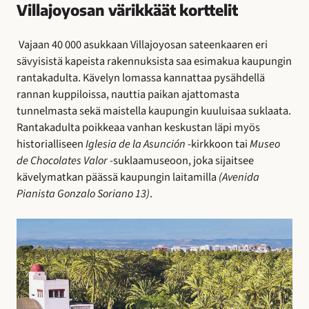
Villajoyosan värikkäät korttelit
Vajaan 40 000 asukkaan Villajoyosan sateenkaaren eri
sävyisistä kapeista rakennuksista saa esimakua kaupungin
rantakadulta. Kävelyn lomassa kannattaa pysähdellä
rannan kuppiloissa, nauttia paikan ajattomasta
tunnelmasta sekä maistella kaupungin kuuluisaa suklaata.
Rantakadulta poikkeaa vanhan keskustan läpi myös
historialliseen
Iglesia de la Asunción
-kirkkoon tai
Museo
de Chocolates Valor
-suklaamuseoon, joka sijaitsee
kävelymatkan päässä kaupungin laitamilla
(Avenida
Pianista Gonzalo Soriano 13)
.