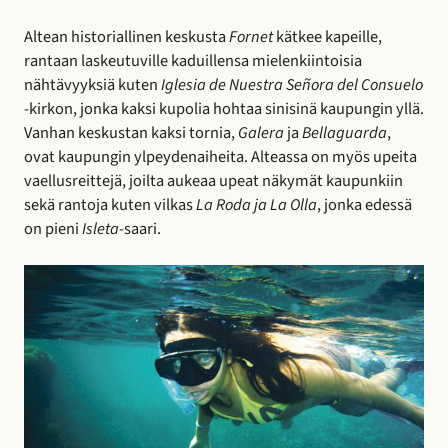
Altean historiallinen keskusta
Fornet
kätkee kapeille,
rantaan laskeutuville kaduillensa mielenkiintoisia
nähtävyyksiä kuten
Iglesia de Nuestra Señora del Consuelo
-kirkon, jonka kaksi kupolia hohtaa sinisinä kaupungin yllä.
Vanhan keskustan kaksi tornia,
Galera
ja
Bellaguarda
,
ovat kaupungin ylpeydenaiheita. Alteassa on myös upeita
vaellusreittejä, joilta aukeaa upeat näkymät kaupunkiin
sekä rantoja kuten vilkas
La Roda ja La Olla
, jonka edessä
on pieni
Isleta
-saari.