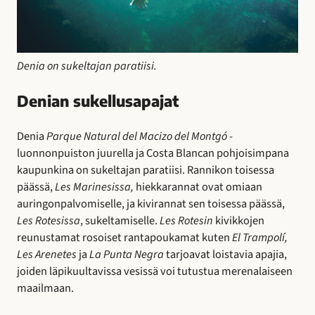
Denia on sukeltajan paratiisi.
Denian sukellusapajat
Denia
Parque Natural del Macizo del Montgó
-
luonnonpuiston juurella ja Costa Blancan pohjoisimpana
kaupunkina on sukeltajan paratiisi. Rannikon toisessa
päässä,
Les Marinesissa,
hiekkarannat ovat omiaan
auringonpalvomiselle, ja kivirannat sen toisessa päässä,
Les Rotesissa
, sukeltamiselle.
Les Rotesin
kivikkojen
reunustamat rosoiset rantapoukamat kuten
El Trampolí,
Les Arenetes
ja
La Punta Negra
tarjoavat loistavia apajia,
joiden läpikuultavissa vesissä voi tutustua merenalaiseen
maailmaan.