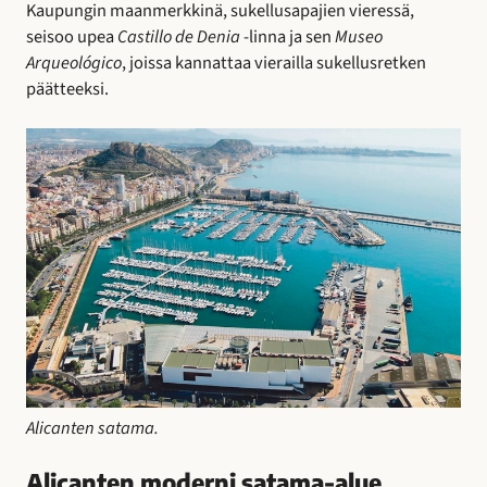
Kaupungin maanmerkkinä, sukellusapajien vieressä,
seisoo upea
Castillo de Denia
-linna ja sen
Museo
Arqueológico
, joissa kannattaa vierailla sukellusretken
päätteeksi.
Alicanten satama.
Alicanten moderni satama-alue