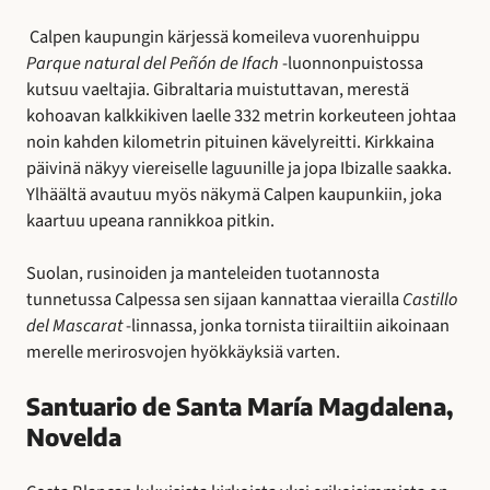
Calpen kaupungin kärjessä komeileva vuorenhuippu
Parque natural del Peñón de Ifach
-luonnonpuistossa
kutsuu vaeltajia. Gibraltaria muistuttavan, merestä
kohoavan kalkkikiven laelle 332 metrin korkeuteen johtaa
noin kahden kilometrin pituinen kävelyreitti. Kirkkaina
päivinä näkyy viereiselle laguunille ja jopa Ibizalle saakka.
Ylhäältä avautuu myös näkymä Calpen kaupunkiin, joka
kaartuu upeana rannikkoa pitkin.
Suolan, rusinoiden ja manteleiden tuotannosta
tunnetussa Calpessa sen sijaan kannattaa vierailla
Castillo
del Mascarat
-linnassa, jonka tornista tiirailtiin aikoinaan
merelle merirosvojen hyökkäyksiä varten.
Santuario de Santa María Magdalena,
Novelda