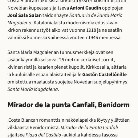
Costa Blancan lukuisista kirkoista yksi erikoisimmista on
Noveldan kupeessa sijaitseva
Antoni Gaudín
oppipojan
José Sala Salan
taidonnäyte
Santuario de Santa María
Magdalena
. Katalonialaista modernismia edustavan
kirkon rakennustyöt alkoivat vuonna 1918 ja ne saatiin
valmiiksi kolmessa vaiheessa vuoteen 1946 mennessä.
Santa María Magdalenan tunnusmerkkejä ovat sen
sisäänkäynnillä seisovat 25 metrin korkuiset tornit,
kivinen risti ja kaarien pienet kupolit. Kirkkosalia, alttaria
ja kuuluisalle espanjalaistaiteilijalle
Gastón Castellónille
omistettua maalausta suojelee Novedan suojelupyhimys
Santa María Magdalena
.
Mirador de la punta Canfali, Benidorm
Costa Blancan romanttisin näköalapaikka löytyy yllättäen
vilkkaasta Benidormista.
Mirador de la Punta Canfali
sijaitsee
Plaza del Castillo
-aukiolla kahdessa tasossa