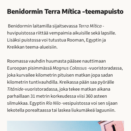
Benidormin Terra Mítica -teemapuisto
Benidormin laitamilla sijaitsevassa
Terra Mítica
-
huvipuistossa riittää vempaimia aikuisille sekä lapsille.
Lisäksi puistossa voi tutustua Rooman, Egyptin ja
Kreikkan teema-alueisiin.
Roomassa vauhdin huumasta pääsee nauttimaan
Euroopan pisimmässä
Magnus Colossus
-vuoristoradassa,
joka kurvailee kilometrin pituisen matkan jopa sadan
kilometrin tuntivauhdilla. Kreikassa pään saa pyörälle
Titánide
-vuoristoradassa, joka tekee matkan aikana
parhaillaan 31 metrin korkeudessa viisi 360 asteen
silmukkaa. Egyptin
Río Nilo
-vesipuistossa voi sen sijaan
lekotella porealtaassa tai laskea liukumäkeä laguuniin.