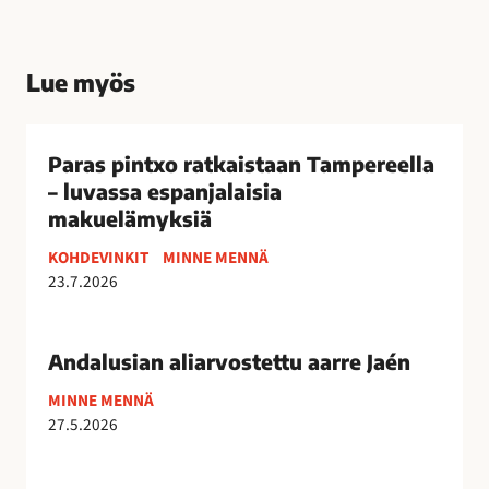
Lue myös
P
a
Paras pintxo ratkaistaan Tampereella
r
– luvassa espanjalaisia
a
makuelämyksiä
s
KOHDEVINKIT
MINNE MENNÄ
p
23.7.2026
i
n
A
t
n
Andalusian aliarvostettu aarre Jaén
x
d
o
MINNE MENNÄ
a
r
27.5.2026
l
a
u
V
t