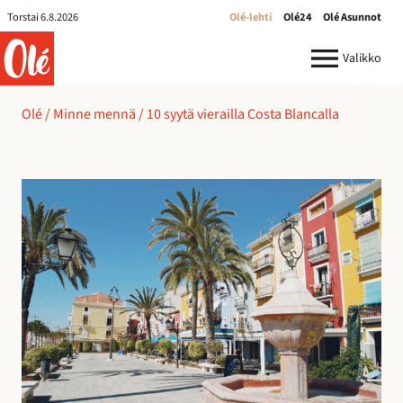
Torstai 6.8.2026
Olé-lehti
Olé24
Olé Asunnot
ole.fi
Valikko
Olé
/
Minne mennä
/
10 syytä vierailla Costa Blancalla