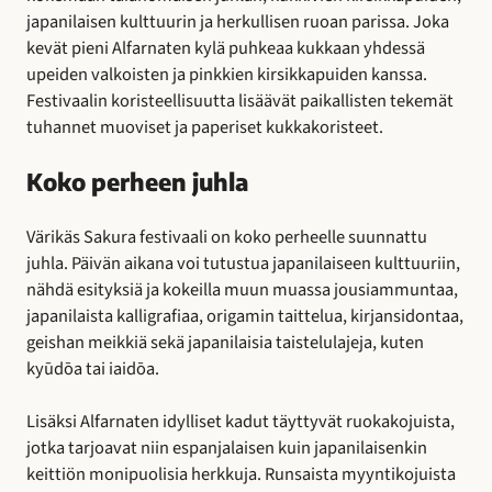
japanilaisen kulttuurin ja herkullisen ruoan parissa. Joka
kevät pieni Alfarnaten kylä puhkeaa kukkaan yhdessä
upeiden valkoisten ja pinkkien kirsikkapuiden kanssa.
Festivaalin koristeellisuutta lisäävät paikallisten tekemät
tuhannet muoviset ja paperiset kukkakoristeet.
Koko perheen juhla
Värikäs Sakura festivaali on koko perheelle suunnattu
juhla. Päivän aikana voi tutustua japanilaiseen kulttuuriin,
nähdä esityksiä ja kokeilla muun muassa jousiammuntaa,
japanilaista kalligrafiaa, origamin taittelua, kirjansidontaa,
geishan meikkiä sekä japanilaisia taistelulajeja, kuten
kyūdōa tai iaidōa.
Lisäksi Alfarnaten idylliset kadut täyttyvät ruokakojuista,
jotka tarjoavat niin espanjalaisen kuin japanilaisenkin
keittiön monipuolisia herkkuja. Runsaista myyntikojuista