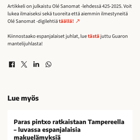
Artikkeli on julkaistu Olé Sanomat -lehdessä 425-2025. Voit
lukea ilmaiseksi sekä tuoreita että aiemmin ilmestyneitä
Olé Sanomat -digilehtiä
täällä!
Kiinnostaako espanjalaiset juhlat, lue
tästä
juttu Guaron
mantelijuhlasta!
Jaa Facebookissa
Jaa X-palvelussa
Jaa LinkedInissä
Jaa WhatsAppissa
Lue myös
P
a
Paras pintxo ratkaistaan Tampereella
r
– luvassa espanjalaisia
a
makuelämyksiä