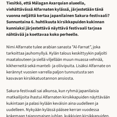
Tiesitkö, että Málagan Axarquian alueella,
viehättävässä Alfarnaten kylässä, järjestetään tänä
vuonna neljättä kertaa japanilainen Sakura-festivaali?
Sunnuntaina 6. huhtikuuta kirsikkapuiden kukinnan
kunniaksi järjestettävä näyttävä festivaali tarjoaa
nähtävää ja koettavaa koko perheelle.
Nimi Alfarnate tulee arabian sanasta ”Al-Farnat”, joka
tarkoittaa jauhomyllyä. Kylän talous keskittyykin paljolti
maatalouteen ja siellä viljellään muun muassa vehnää,
kikherneitä sekä manteli- ja oliivipuita. Lisäksi Alfarnate on
kerännyt vuosien varrella paljon tunnustusta sen
kasvavan kirsikkatuotannon ansiosta.
Sakura-festivaali sai alkunsa, kun ryhmä japanilaisia
matkailijoita ihastui Alfarnaten kirsikkapuiden näyttävään
kukintaan ja palasi kylään keväisin aina uudelleen ja
uudelleen. Nykyään kylässä pääsee kerran vuodessa
kokemaan taianomaisen juhlan, kukkivien kirsikkapuiden,