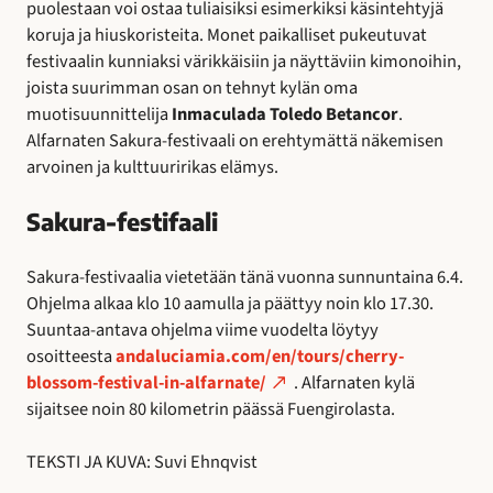
puolestaan voi ostaa tuliaisiksi esimerkiksi käsintehtyjä
koruja ja hiuskoristeita. Monet paikalliset pukeutuvat
festivaalin kunniaksi värikkäisiin ja näyttäviin kimonoihin,
joista suurimman osan on tehnyt kylän oma
muotisuunnittelija
Inmaculada Toledo Betancor
.
Alfarnaten Sakura-festivaali on erehtymättä näkemisen
arvoinen ja kulttuuririkas elämys.
Sakura-festifaali
Sakura-festivaalia vietetään tänä vuonna sunnuntaina 6.4.
Ohjelma alkaa klo 10 aamulla ja päättyy noin klo 17.30.
Suuntaa-antava ohjelma viime vuodelta löytyy
osoitteesta
andaluciamia.com/en/tours/cherry-
blossom-festival-in-alfarnate/
. Alfarnaten kylä
sijaitsee noin 80 kilometrin päässä Fuengirolasta.
TEKSTI JA KUVA: Suvi Ehnqvist