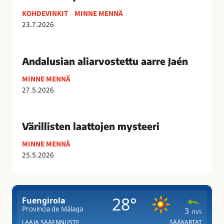
s
KOHDEVINKIT
MINNE MENNÄ
p
23.7.2026
i
n
A
t
n
Andalusian aliarvostettu aarre Jaén
x
d
o
MINNE MENNÄ
a
r
27.5.2026
l
a
u
V
t
s
ä
Värillisten laattojen mysteeri
k
i
r
a
a
MINNE MENNÄ
i
i
25.5.2026
n
l
s
a
l
t
l
i
a
i
s
a
a
t
n
r
e
T