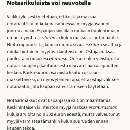
Notaarikuluista voi neuvotella
Vaikka yleisesti oletetaan, että ostaja maksaa
notariaattikulut kokonaisuudessaan, myyjäosapuoli
joutuu ainakin Espanjan siviililain mukaan huolehtimaan
oman myynti-
escrituransa
kulun maksusta notariaatille.
Hinta riippuu siitä, kuinka monta sivua
escritura
sisältää ja
minkä hintainen myytävä kiinteistö on. Ostaja maksaa
puolestaan oman
escrituransa
. On kuitenkin yleistä, että
notaarikulujen jakautumisesta neuvotellaan osapuolten
kesken. Koska suurin osa niistä kaatuu ostajan
maksettaviksi, on myös yleinen tapa, että ostaja valitsee
notariaatin, jota kaupan vahvistamiseen käytetään.
Notaarimaksut ovat Espanjassa valtion määrittämiä.
Keskihintaisen kiinteistön myyjä maksaa
escriturastaan
kuluja arviolta noin 300 euron edestä, mutta valveutunut
myyjä varmistaa tämänkin kulun suuruuden ennen
kaupan tekoa.