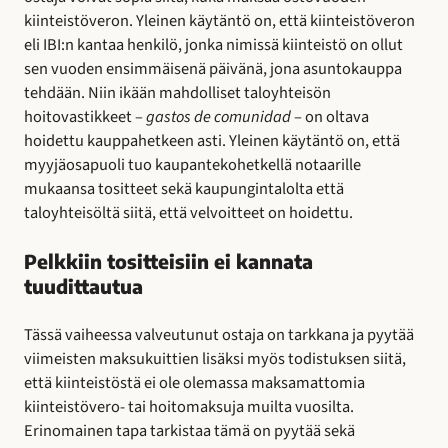
kiinteistöveron. Yleinen käytäntö on, että kiinteistöveron
eli IBI:n kantaa henkilö, jonka nimissä kiinteistö on ollut
sen vuoden ensimmäisenä päivänä, jona asuntokauppa
tehdään. Niin ikään mahdolliset taloyhteisön
hoitovastikkeet –
gastos de comunidad
– on oltava
hoidettu kauppahetkeen asti. Yleinen käytäntö on, että
myyjäosapuoli tuo kaupantekohetkellä notaarille
mukaansa tositteet sekä kaupungintalolta että
taloyhteisöltä siitä, että velvoitteet on hoidettu.
Pelkkiin tositteisiin ei kannata
tuudittautua
Tässä vaiheessa valveutunut ostaja on tarkkana ja pyytää
viimeisten maksukuittien lisäksi myös todistuksen siitä,
että kiinteistöstä ei ole olemassa maksamattomia
kiinteistövero- tai hoitomaksuja muilta vuosilta.
Erinomainen tapa tarkistaa tämä on pyytää sekä