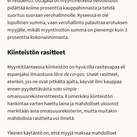
ei-residentti, ostajalla on myyntihetkellä velvollisuus
pidättää kolme prosenttia kauppahinnasta ja tehdä
suoritus suoraan verohallinnolle. Kyseessä ei ole
lopullinen summa, vaan verohallinto palauttaa erotuksen
myyjälle, mikäli myyntivoiton summa on pienempi kuin 3
prosenttia kokonaishinnasta.
Kiinteistön rasitteet
Myyntitilanteessa kiinteistön on hyvä olla rasitevapaa eli
espanjaksi ilmaistuna
libre de cargas.
Useat rasitteet,
etenkin, jos ne ovat pitkältä ajalta, käyvät ilmi kauppaa
ennen pyydettävästä
nota
simple
-
omaisuusrekisteriotteesta. Esimerkiksi kiinteistön
hankintaa varten haettu laina ja mahdolliset ulosotot
merkitään aina omaisuusrekisteriin, mutta muitakin
mahdollisia rasitteita voi ilmetä.
Yleinen käytäntö on, että myyjä maksaa mahdolliset