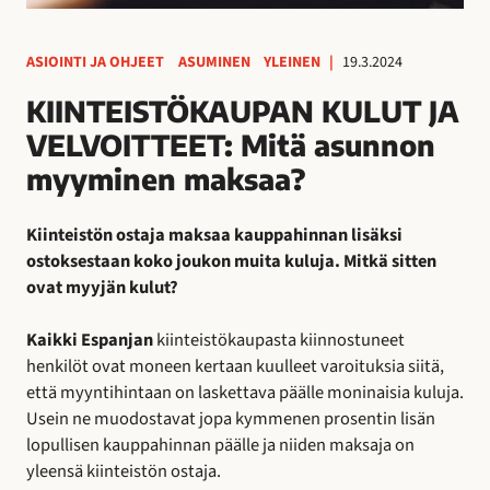
ASIOINTI JA OHJEET
ASUMINEN
YLEINEN
|
19.3.2024
KIINTEISTÖKAUPAN KULUT JA
VELVOITTEET: Mitä asunnon
myyminen maksaa?
Kiinteistön ostaja maksaa kauppahinnan lisäksi
ostoksestaan koko joukon muita kuluja. Mitkä sitten
ovat myyjän kulut?
Kaikki Espanjan
kiinteistökaupasta kiinnostuneet
henkilöt ovat moneen kertaan kuulleet varoituksia siitä,
että myyntihintaan on laskettava päälle moninaisia kuluja.
Usein ne muodostavat jopa kymmenen prosentin lisän
lopullisen kauppahinnan päälle ja niiden maksaja on
yleensä kiinteistön ostaja.