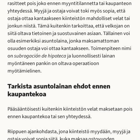
rasitteet pois joko ennen myyntitilannetta tai kaupanteon
yhteydessä. Myyjä ja ostaja voivat toki myös sopia, että
ostaja ottaa kantaakseen kiinteistön mahdolliset velat tai
jonkun niistä. Tämä kuitenkin tarkoittaa, että velkojan on
siitä oltava tietoinen ja suostuvainen asiaan. Tällainen voi
olla esimerkiksi asuntolaina, jonka maksamattoman
osuuden ostaja voi ottaa kantaakseen. Toimenpiteen nimi
on
subrogación de hipoteca
ja luonnollisesti lainan
myöntäneen pankin on oltava operaatioon
myötämielinen.
Tarkista asuntolainan ehdot ennen
kaupantekoa
Pääsääntöisesti kuitenkin kiinteistön velat maksetaan pois
ennen kaupantekoa tai sen yhteydessä.
Riippuen ajankohdasta, jona kiinteistö myydään, myyjä ja
ostaja voivat sopia siitä, kuka maksaa ostovuoden