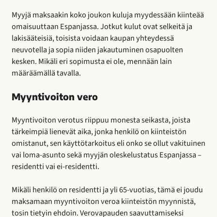
Myyjä maksaakin koko joukon kuluja myydessään kiinteää
omaisuuttaan Espanjassa. Jotkut kulut ovat selkeitä ja
lakisääteisiä, toisista voidaan kaupan yhteydessä
neuvotella ja sopia niiden jakautuminen osapuolten
kesken. Mikäli eri sopimusta ei ole, mennään lain
määräämällä tavalla.
Myyntivoiton vero
Myyntivoiton verotus riippuu monesta seikasta, joista
tärkeimpiä lienevät aika, jonka henkilö on kiinteistön
omistanut, sen käyttötarkoitus eli onko se ollut vakituinen
vai loma-asunto sekä myyjän oleskelustatus Espanjassa –
residentti vai ei-residentti.
Mikäli henkilö on residentti ja yli 65-vuotias, tämä ei joudu
maksamaan myyntivoiton veroa kiinteistön myynnistä,
tosin tietyin ehdoin. Verovapauden saavuttamiseksi