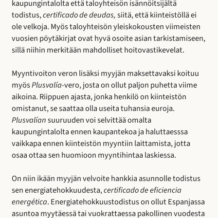
kaupungintalolta että taloyhteisön isännöitsijältä
todistus,
certificado de
deudas,
siitä, että kiinteistöllä ei
ole velkoja. Myös taloyhteisön yleiskokousten viimeisten
vuosien pöytäkirjat ovat hyvä osoite asian tarkistamiseen,
sillä niihin merkitään mahdolliset hoitovastikevelat.
Myyntivoiton veron lisäksi myyjän maksettavaksi koituu
myös
Plusvalía
-vero, josta on ollut paljon puhetta viime
aikoina. Riippuen ajasta, jonka henkilö on kiinteistön
omistanut, se saattaa olla useita tuhansia euroja.
Plusvalían
suuruuden voi selvittää omalta
kaupungintalolta ennen kaupantekoa ja haluttaesssa
vaikkapa ennen kiinteistön myyntiin laittamista, jotta
osaa ottaa sen huomioon myyntihintaa laskiessa.
On niin ikään myyjän velvoite hankkia asunnolle todistus
sen energiatehokkuudesta,
certificado de eficiencia
energética
. Energiatehokkuustodistus on ollut Espanjassa
asuntoa myytäessä tai vuokrattaessa pakollinen vuodesta