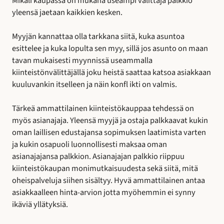
Mikäli kaupassa on mukana useampi välittäjä palkkio
yleensä jaetaan kaikkien kesken.
Myyjän kannattaa olla tarkkana siitä, kuka asuntoa
esittelee ja kuka lopulta sen myy, sillä jos asunto on maan
tavan mukaisesti myynnissä useammalla
kiinteistönvälittäjällä joku heistä saattaa katsoa asiakkaan
kuuluvankin itselleen ja näin konfl ikti on valmis.
Tärkeä ammattilainen kiinteistökauppaa tehdessä on
myös asianajaja. Yleensä myyjä ja ostaja palkkaavat kukin
oman laillisen edustajansa sopimuksen laatimista varten
ja kukin osapuoli luonnollisesti maksaa oman
asianajajansa palkkion. Asianajajan palkkio riippuu
kiinteistökaupan monimutkaisuudesta sekä siitä, mitä
oheispalveluja siihen sisältyy. Hyvä ammattilainen antaa
asiakkaalleen hinta-arvion jotta myöhemmin ei synny
ikäviä yllätyksiä.