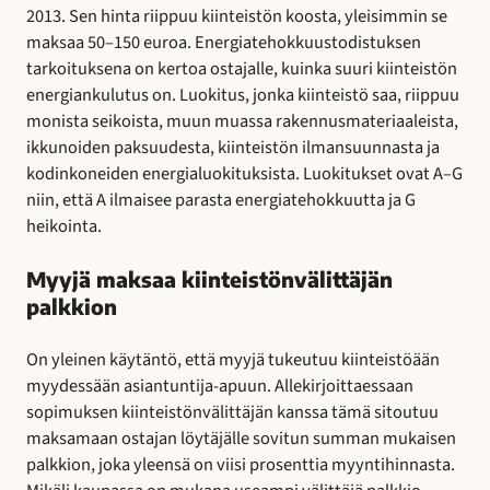
2013. Sen hinta riippuu kiinteistön koosta, yleisimmin se
maksaa 50–150 euroa. Energiatehokkuustodistuksen
tarkoituksena on kertoa ostajalle, kuinka suuri kiinteistön
energiankulutus on. Luokitus, jonka kiinteistö saa, riippuu
monista seikoista, muun muassa rakennusmateriaaleista,
ikkunoiden paksuudesta, kiinteistön ilmansuunnasta ja
kodinkoneiden energialuokituksista. Luokitukset ovat A–G
niin, että A ilmaisee parasta energiatehokkuutta ja G
heikointa.
Myyjä maksaa kiinteistönvälittäjän
palkkion
On yleinen käytäntö, että myyjä tukeutuu kiinteistöään
myydessään asiantuntija-apuun. Allekirjoittaessaan
sopimuksen kiinteistönvälittäjän kanssa tämä sitoutuu
maksamaan ostajan löytäjälle sovitun summan mukaisen
palkkion, joka yleensä on viisi prosenttia myyntihinnasta.