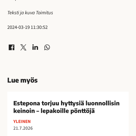
Teksti ja kuva Toimitus
2024-03-19 11:30:52
Jaa Facebookissa
Jaa X-palvelussa
Jaa LinkedInissä
Jaa WhatsAppissa
Lue myös
E
s
Estepona torjuu hyttysiä luonnollisin
t
keinoin – lepakoille pönttöjä
e
YLEINEN
p
21.7.2026
o