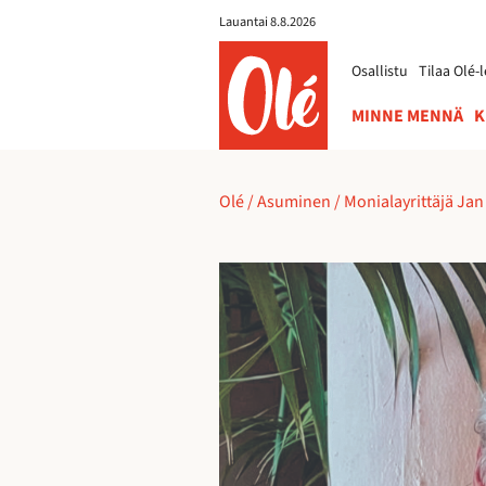
Lauantai 8.8.2026
ole.fi
Osallistu
Tilaa Olé-l
MINNE MENNÄ
K
Olé
/
Asuminen
/
Monialayrittäjä Jan 