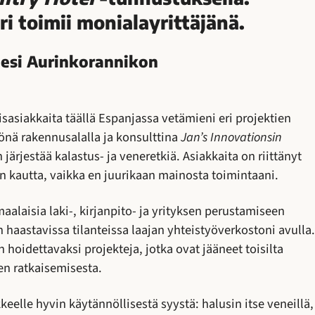
 toimii monialayrittäjänä.
eesi Aurinkorannikon
sasiakkaita täällä Espanjassa vetämieni eri projektien
könä rakennusalalla ja konsulttina
Jan’s Innovationsin
järjestää kalastus- ja veneretkiä. Asiakkaita on riittänyt
n kautta, vaikka en juurikaan mainosta toimintaani.
alaisia laki-, kirjanpito- ja yrityksen perustamiseen
n haastavissa tilanteissa laajan yhteistyöverkostoni avulla.
oidettavaksi projekteja, jotka ovat jääneet toisilta
en ratkaisemisesta.
keelle hyvin käytännöllisestä syystä: halusin itse veneillä,