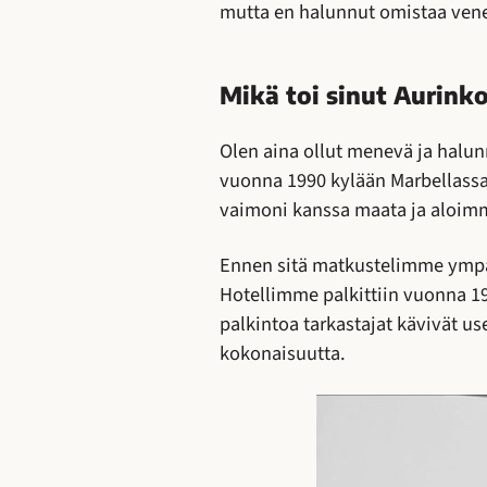
mutta en halunnut omistaa vene
Mikä toi sinut Aurinko
Olen aina ollut menevä ja halu
vuonna 1990 kylään Marbellassa
vaimoni kanssa maata ja aloimm
Ennen sitä matkustelimme ympär
Hotellimme palkittiin vuonna 
palkintoa tarkastajat kävivät u
kokonaisuutta.