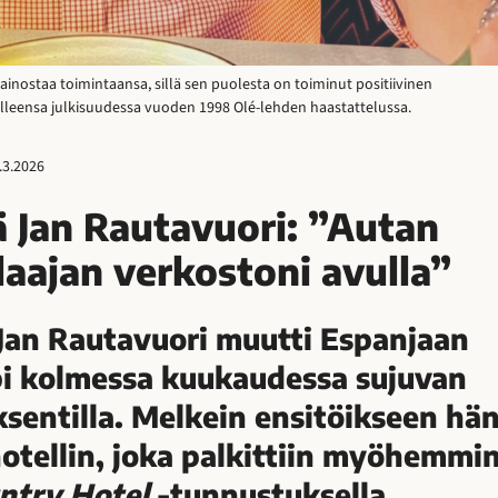
inostaa toimintaansa, sillä sen puolesta on toiminut positiivinen
olleensa julkisuudessa vuoden 1998 Olé-lehden haastattelussa.
.3.2026
ä Jan Rautavuori: ”Autan
ä laajan verkostoni avulla”
 Jan Rautavuori muutti Espanjaan
pi kolmessa kuukaudessa sujuvan
sentilla. Melkein ensitöikseen hä
otellin, joka palkittiin myöhemmi
ntry Hotel
-tunnustuksella.