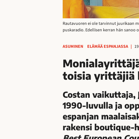
Rautavuoren ei ole tarvinnut juurikaan ma
puskaradio. Edellisen kerran hän sanoo 
ASUMINEN
ELÄMÄÄ ESPANJASSA
|
19
Monialayrittäj
toisia yrittäji
Costan vaikuttaja,
1990-luvulla ja op
espanjan maalaisak
rakensi boutique-h
Best European Cou