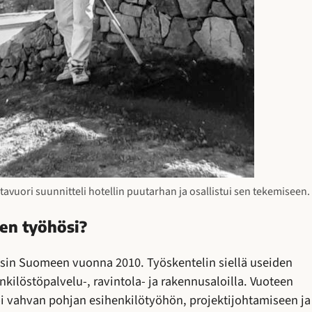
tavuori suunnitteli hotellin puutarhan ja osallistui sen tekemiseen.
en työhösi?
sin Suomeen vuonna 2010. Työskentelin siellä useiden
kilöstöpalvelu-, ravintola- ja rakennusaloilla. Vuoteen
oi vahvan pohjan esihenkilötyöhön, projektijohtamiseen ja