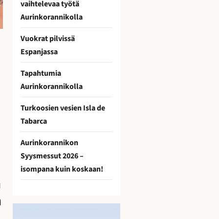
vaihtelevaa työtä
Aurinkorannikolla
Vuokrat pilvissä
Espanjassa
Tapahtumia
Aurinkorannikolla
Turkoosien vesien Isla de
Tabarca
Aurinkorannikon
Syysmessut 2026 –
isompana kuin koskaan!
n
n