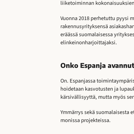
liiketoiminnan kokonaisuuksien
Vuonna 2018 perhetuttu pyysi 
rakennusyrityksensä asiakasha
eräässä suomalaisessa yritykses
elinkeinonharjoittajaksi.
Onko Espanja avannut 
On. Espanjassa toimintaympäris
hoidetaan kasvotusten ja lupauk
kärsivällisyyttä, mutta myös sen
Ymmärrys sekä suomalaisesta ett
monissa projekteissa.