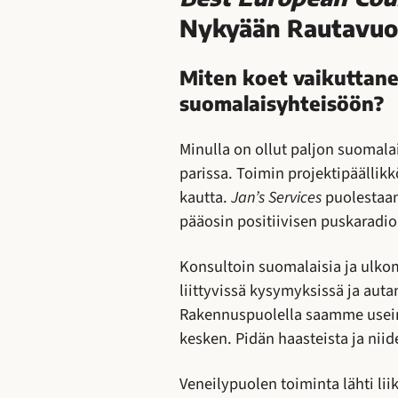
Nykyään Rautavuori
Miten koet vaikuttan
suomalaisyhteisöön?
Minulla on ollut paljon suomalai
parissa. Toimin projektipäällik
kautta.
Jan’s Services
puolestaan 
pääosin positiivisen puskaradio
Konsultoin suomalaisia ja ulkoma
liittyvissä kysymyksissä ja auta
Rakennuspuolella saamme usein h
kesken. Pidän haasteista ja niid
Veneilypuolen toiminta lähti liik