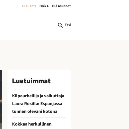
Olé-lehti
Olé24
Olé Asunnot
Etsi
Luetuimmat
Kilpaurheilija ja vaikuttaja
Laura Rosilla: Espanjassa
tunnen olevani kotona
Kokkaa herkullinen