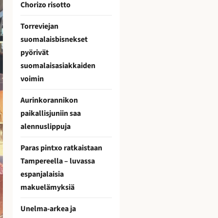
Chorizo risotto
Torreviejan
suomalaisbisnekset
pyörivät
suomalaisasiakkaiden
voimin
Aurinkorannikon
paikallisjuniin saa
alennuslippuja
Paras pintxo ratkaistaan
Tampereella – luvassa
espanjalaisia
makuelämyksiä
Unelma-arkea ja