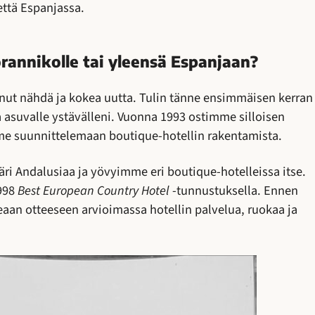
ttä Espanjassa.
rannikolle tai yleensä Espanjaan?
nnut nähdä ja kokea uutta. Tulin tänne ensimmäisen kerran
 asuvalle ystävälleni. Vuonna 1993 ostimme silloisen
e suunnittelemaan boutique-hotellin rakentamista.
i Andalusiaa ja yövyimme eri boutique-hotelleissa itse.
1998
Best European Country Hotel
-tunnustuksella. Ennen
seaan otteeseen arvioimassa hotellin palvelua, ruokaa ja