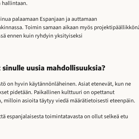
 hallintaan.
minua palaamaan Espanjaan ja auttamaan
nkinnassa. Toimin samaan aikaan myös projektipäällikkön
sä ennen kuin ryhdyin yksityiseksi
sinulle uusia mahdollisuuksia?
tö on hyvin käytännönläheinen. Asiat etenevät, kun ne
set pidetään. Paikallinen kulttuuri on opettanut
, milloin asioita täytyy viedä määrätietoisesti eteenpäin.
ä espanjalaisesta toimintatavasta on ollut selkeä etu