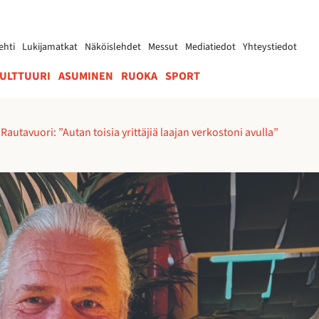
ehti
Lukijamatkat
Näköislehdet
Messut
Mediatiedot
Yhteystiedot
ULTTUURI
ASUMINEN
RUOKA
SPORT
Rautavuori: ”Autan toisia yrittäjiä laajan verkostoni avulla”