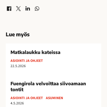
Jaa Facebookissa
Jaa X-palvelussa
Jaa LinkedInissä
Jaa WhatsAppissa
Lue myös
M
a
Matkalaukku kateissa
t
ASIOINTI JA OHJEET
k
22.5.2026
a
l
F
a
u
Fuengirola velvoittaa siivoamaan
u
e
tontit
k
n
k
ASIOINTI JA OHJEET
ASUMINEN
g
4.5.2026
u
i