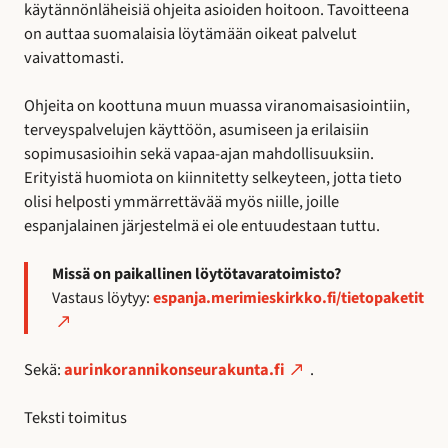
käytännönläheisiä ohjeita asioiden hoitoon. Tavoitteena
on auttaa suomalaisia löytämään oikeat palvelut
vaivattomasti.
Ohjeita on koottuna muun muassa viranomaisasiointiin,
terveyspalvelujen käyttöön, asumiseen ja erilaisiin
sopimusasioihin sekä vapaa-ajan mahdollisuuksiin.
Erityistä huomiota on kiinnitetty selkeyteen, jotta tieto
olisi helposti ymmärrettävää myös niille, joille
espanjalainen järjestelmä ei ole entuudestaan tuttu.
Missä on paikallinen löytötavaratoimisto?
Vastaus löytyy:
espanja.merimieskirkko.fi/tietopaketit
Sekä:
aurinkorannikonseurakunta.fi
.
Teksti toimitus